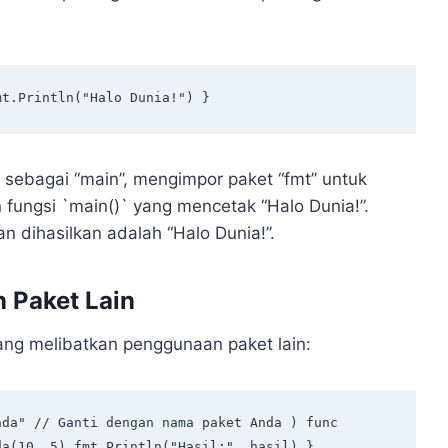
mt.Println("Halo Dunia!") } 
t sebagai “main”, mengimpor paket “fmt” untuk
 fungsi `main()` yang mencetak “Halo Dunia!”.
an dihasilkan adalah “Halo Dunia!”.
 Paket Lain
ang melibatkan penggunaan paket lain:
da(10, 5) fmt.Println("Hasil:", hasil) } 