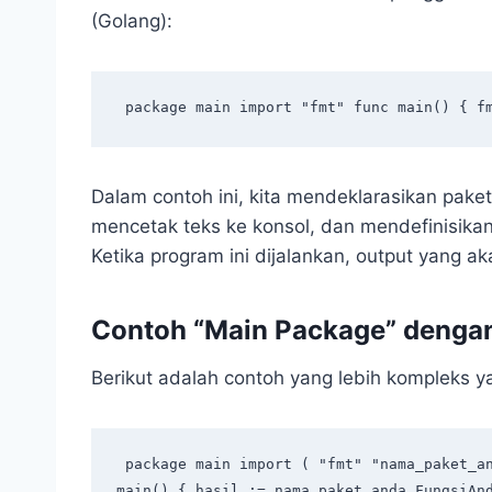
(Golang):
 package main import "fmt" func main() { f
Dalam contoh ini, kita mendeklarasikan pake
mencetak teks ke konsol, dan mendefinisikan
Ketika program ini dijalankan, output yang ak
Contoh “Main Package” dengan
Berikut adalah contoh yang lebih kompleks y
 package main import ( "fmt" "nama_paket_anda" // Ganti dengan nama paket Anda ) func 
main() { hasil := nama_paket_anda.FungsiAn