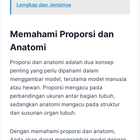
Lengkap dan Jenisnya
Memahami Proporsi dan
Anatomi
Proporsi dan anatomi adalah dua konsep
penting yang perlu dipahami dalam
menggambar model, terutama model manusia
atau hewan. Proporsi mengacu pada
perbandingan ukuran antar bagian tubuh,
sedangkan anatomi mengacu pada struktur
dan susunan organ tubuh.
Dengan memahami proporsi dan anatomi,
Anda akan dapat menggambar model dengan