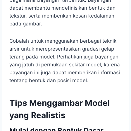
bagaimana bayangan terbentuk. Bayangan
dapat membantu mendefinisikan bentuk dan
tekstur, serta memberikan kesan kedalaman
pada gambar.
Cobalah untuk menggunakan berbagai teknik
arsir untuk merepresentasikan gradasi gelap
terang pada model. Perhatikan juga bayangan
yang jatuh di permukaan sekitar model, karena
bayangan ini juga dapat memberikan informasi
tentang bentuk dan posisi model.
Tips Menggambar Model
yang Realistis
Mulai dengan Bentuk Dasar