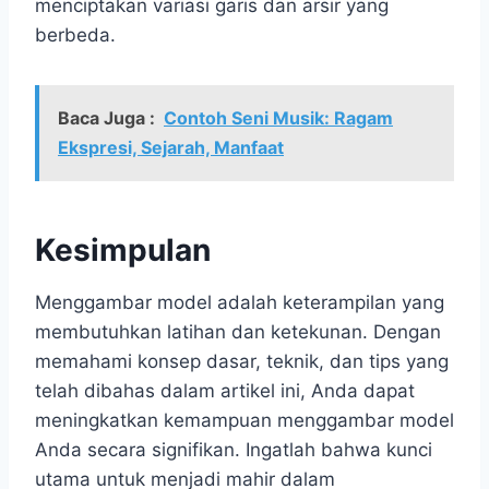
menciptakan variasi garis dan arsir yang
berbeda.
Baca Juga :
Contoh Seni Musik: Ragam
Ekspresi, Sejarah, Manfaat
Kesimpulan
Menggambar model adalah keterampilan yang
membutuhkan latihan dan ketekunan. Dengan
memahami konsep dasar, teknik, dan tips yang
telah dibahas dalam artikel ini, Anda dapat
meningkatkan kemampuan menggambar model
Anda secara signifikan. Ingatlah bahwa kunci
utama untuk menjadi mahir dalam