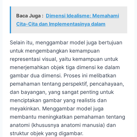
Baca Juga :
Dimensi Idealisme: Memahami
Cita-Cita dan Implementasinya dalam
Selain itu, menggambar model juga bertujuan
untuk mengembangkan kemampuan
representasi visual, yaitu kemampuan untuk
menerjemahkan objek tiga dimensi ke dalam
gambar dua dimensi. Proses ini melibatkan
pemahaman tentang perspektif, pencahayaan,
dan bayangan, yang sangat penting untuk
menciptakan gambar yang realistis dan
meyakinkan. Menggambar model juga
membantu meningkatkan pemahaman tentang
anatomi (khususnya anatomi manusia) dan
struktur objek yang digambar.