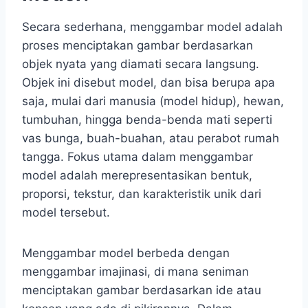
Secara sederhana, menggambar model adalah
proses menciptakan gambar berdasarkan
objek nyata yang diamati secara langsung.
Objek ini disebut model, dan bisa berupa apa
saja, mulai dari manusia (model hidup), hewan,
tumbuhan, hingga benda-benda mati seperti
vas bunga, buah-buahan, atau perabot rumah
tangga. Fokus utama dalam menggambar
model adalah merepresentasikan bentuk,
proporsi, tekstur, dan karakteristik unik dari
model tersebut.
Menggambar model berbeda dengan
menggambar imajinasi, di mana seniman
menciptakan gambar berdasarkan ide atau