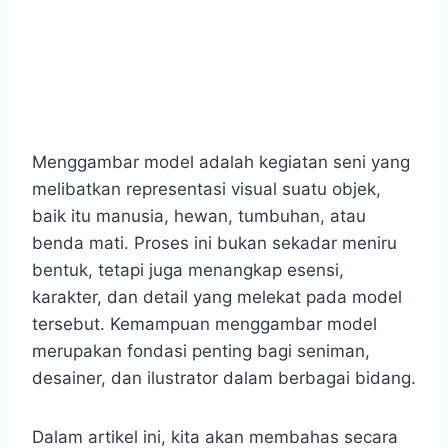
Menggambar model adalah kegiatan seni yang
melibatkan representasi visual suatu objek,
baik itu manusia, hewan, tumbuhan, atau
benda mati. Proses ini bukan sekadar meniru
bentuk, tetapi juga menangkap esensi,
karakter, dan detail yang melekat pada model
tersebut. Kemampuan menggambar model
merupakan fondasi penting bagi seniman,
desainer, dan ilustrator dalam berbagai bidang.
Dalam artikel ini, kita akan membahas secara