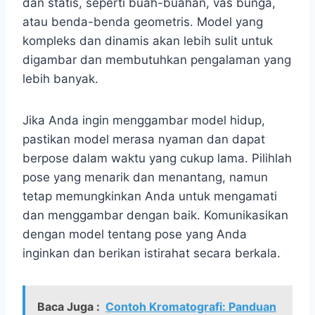
dan statis, seperti buah-buahan, vas bunga,
atau benda-benda geometris. Model yang
kompleks dan dinamis akan lebih sulit untuk
digambar dan membutuhkan pengalaman yang
lebih banyak.
Jika Anda ingin menggambar model hidup,
pastikan model merasa nyaman dan dapat
berpose dalam waktu yang cukup lama. Pilihlah
pose yang menarik dan menantang, namun
tetap memungkinkan Anda untuk mengamati
dan menggambar dengan baik. Komunikasikan
dengan model tentang pose yang Anda
inginkan dan berikan istirahat secara berkala.
Baca Juga :
Contoh Kromatografi: Panduan