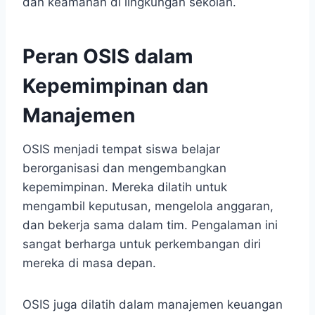
dan keamanan di lingkungan sekolah.
Peran OSIS dalam
Kepemimpinan dan
Manajemen
OSIS menjadi tempat siswa belajar
berorganisasi dan mengembangkan
kepemimpinan. Mereka dilatih untuk
mengambil keputusan, mengelola anggaran,
dan bekerja sama dalam tim. Pengalaman ini
sangat berharga untuk perkembangan diri
mereka di masa depan.
OSIS juga dilatih dalam manajemen keuangan