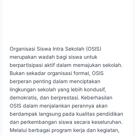
Organisasi Siswa Intra Sekolah (OSIS)
merupakan wadah bagi siswa untuk
berpartisipasi aktif dalam memajukan sekolah.
Bukan sekadar organisasi formal, OSIS
berperan penting dalam menciptakan
lingkungan sekolah yang lebih kondusif,
demokratis, dan berprestasi. Keberhasilan
OSIS dalam menjalankan perannya akan
berdampak langsung pada kualitas pendidikan
dan perkembangan siswa secara keseluruhan.
Melalui berbagai program kerja dan kegiatan,