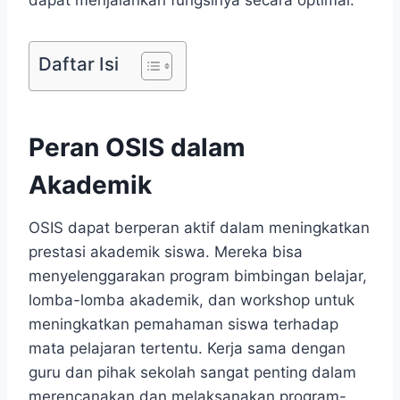
dapat menjalankan fungsinya secara optimal.
Daftar Isi
Peran OSIS dalam
Akademik
OSIS dapat berperan aktif dalam meningkatkan
prestasi akademik siswa. Mereka bisa
menyelenggarakan program bimbingan belajar,
lomba-lomba akademik, dan workshop untuk
meningkatkan pemahaman siswa terhadap
mata pelajaran tertentu. Kerja sama dengan
guru dan pihak sekolah sangat penting dalam
merencanakan dan melaksanakan program-