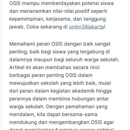
OSIS mampu memberdayakan potensi siswa
dan menanamkan nilai-nilai positif seperti
kepemimpinan, kerjasama, dan tanggung
jawab. Coba sekarang di
smkn38jakarta
!
Memahami peran OSIS dengan baik sangat
penting, baik bagi siswa yang tergabung di
dalamnya maupun bagi seluruh warga sekolah.
Artikel ini akan membahas secara rinci
berbagai peran penting OSIS dalam
mewujudkan sekolah yang lebih baik, mulai
dari peran dalam kegiatan akademik hingga
perannya dalam membina hubungan antar
warga sekolah. Dengan pemahaman yang
mendalam, kita dapat bersama-sama
mendukung dan mengembangkan OSIS agar