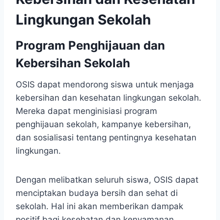
Lingkungan Sekolah
Program Penghijauan dan
Kebersihan Sekolah
OSIS dapat mendorong siswa untuk menjaga
kebersihan dan kesehatan lingkungan sekolah.
Mereka dapat menginisiasi program
penghijauan sekolah, kampanye kebersihan,
dan sosialisasi tentang pentingnya kesehatan
lingkungan.
Dengan melibatkan seluruh siswa, OSIS dapat
menciptakan budaya bersih dan sehat di
sekolah. Hal ini akan memberikan dampak
positif bagi kesehatan dan kenyamanan