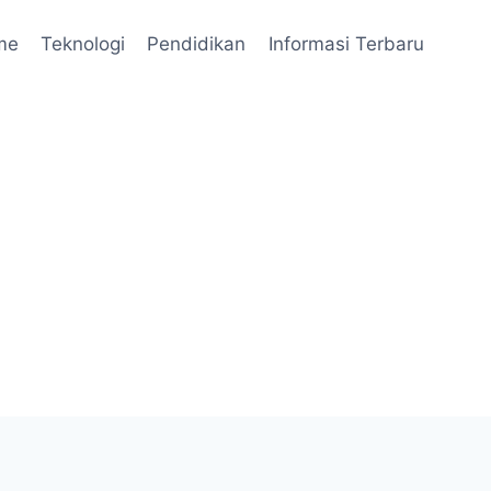
me
Teknologi
Pendidikan
Informasi Terbaru