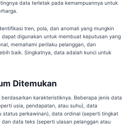
entingnya data terletak pada kemampuannya untuk
rharga.
entifikasi tren, pola, dan anomali yang mungkin
ini dapat digunakan untuk membuat keputusan yang
ional, memahami perilaku pelanggan, dan
ih baik. Singkatnya, data adalah kunci untuk
mum Ditemukan
n berdasarkan karakteristiknya. Beberapa jenis data
erti usia, pendapatan, atau suhu), data
u status perkawinan), data ordinal (seperti tingkat
 dan data teks (seperti ulasan pelanggan atau