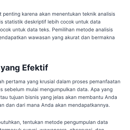
 penting karena akan menentukan teknik analisis
 statistik deskriptif lebih cocok untuk data
ocok untuk data teks. Pemilihan metode analisis
endapatkan wawasan yang akurat dan bermakna
yang Efektif
ah pertama yang krusial dalam proses pemanfaatan
elas sebelum mulai mengumpulkan data. Apa yang
 atau tujuan bisnis yang jelas akan membantu Anda
kan dan dari mana Anda akan mendapatkannya.
ibutuhkan, tentukan metode pengumpulan data
termasuk survei, wawancara, observasi, dan