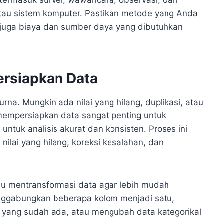
tau sistem komputer. Pastikan metode yang Anda
an juga biaya dan sumber daya yang dibutuhkan
rsiapkan Data
rna. Mungkin ada nilai yang hilang, duplikasi, atau
mempersiapkan data sangat penting untuk
tuk analisis akurat dan konsisten. Proses ini
nilai yang hilang, koreksi kesalahan, dan
au mentransformasi data agar lebih mudah
enggabungkan beberapa kolom menjadi satu,
 yang sudah ada, atau mengubah data kategorikal