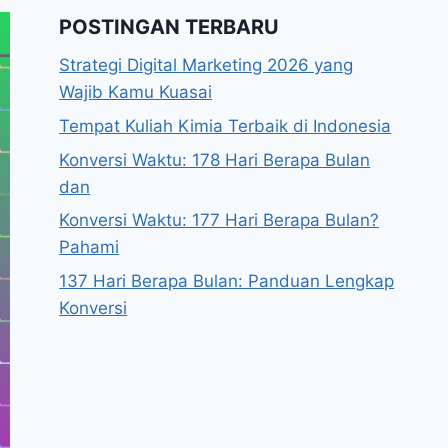
POSTINGAN TERBARU
Strategi Digital Marketing 2026 yang
Wajib Kamu Kuasai
Tempat Kuliah Kimia Terbaik di Indonesia
Konversi Waktu: 178 Hari Berapa Bulan
dan
Konversi Waktu: 177 Hari Berapa Bulan?
Pahami
137 Hari Berapa Bulan: Panduan Lengkap
Konversi