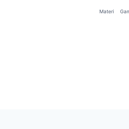
Materi
Ga