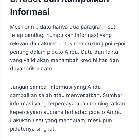
Informasi
Meskipun pidato hanya dua paragraf, riset
tetap penting. Kumpulkan informasi yang
relevan dan akurat untuk mendukung poin-poin
penting dalam pidato Anda. Data dan fakta
yang valid akan menambah kredibilitas dan
daya tarik pidato.
Jangan sampai informasi yang Anda
sampaikan salah atau menyesatkan. Sumber
informasi yang terpercaya akan meningkatkan
kepercayaan audiens terhadap pidato Anda.
Lakukan riset yang mendalam, meskipun
pidatonya singkat.