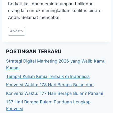
berkali-kali dan meminta umpan balik dari
orang lain untuk meningkatkan kualitas pidato
Anda. Selamat mencoba!
Post
#
pidato
Tags:
POSTINGAN TERBARU
Strategi Digital Marketing 2026 yang Wajib Kamu
Kuasai
Tempat Kuliah Kimia Terbaik di Indonesia
Konversi Waktu: 178 Hari Berapa Bulan dan
Konversi Waktu: 177 Hari Berapa Bulan? Pahami
137 Hari Berapa Bulan: Panduan Lengkap
Konversi