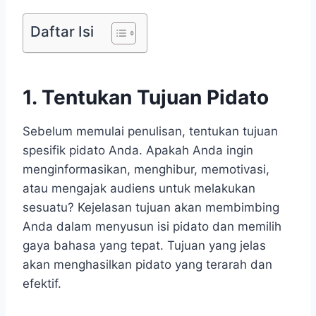
Daftar Isi
1. Tentukan Tujuan Pidato
Sebelum memulai penulisan, tentukan tujuan
spesifik pidato Anda. Apakah Anda ingin
menginformasikan, menghibur, memotivasi,
atau mengajak audiens untuk melakukan
sesuatu? Kejelasan tujuan akan membimbing
Anda dalam menyusun isi pidato dan memilih
gaya bahasa yang tepat. Tujuan yang jelas
akan menghasilkan pidato yang terarah dan
efektif.