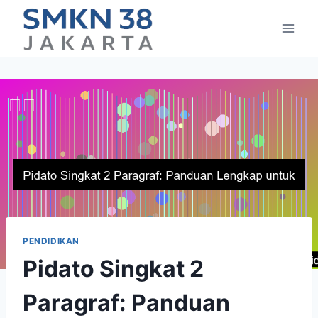
Skip
to
content
PENDIDIKAN
Pidato Singkat 2
Paragraf: Panduan