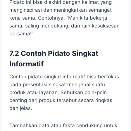
Pidato ini bisa diakhiri dengan kalimat yang
menginspirasi dan meningkatkan semangat
kerja sama. Contohnya, “Mari kita bekerja
sama, saling mendukung, dan raih kesuksesan
bersama!”
7.2 Contoh Pidato Singkat
Informatif
Contoh pidato singkat informatif bisa berfokus
pada presentasi singkat mengenai suatu
produk atau layanan. Sebutkan poin-poin
penting dari produk tersebut secara ringkas
dan jelas.
Tambahkan data atau fakta pendukung untuk