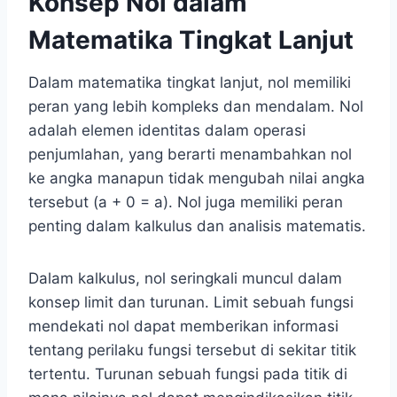
Konsep Nol dalam
Matematika Tingkat Lanjut
Dalam matematika tingkat lanjut, nol memiliki
peran yang lebih kompleks dan mendalam. Nol
adalah elemen identitas dalam operasi
penjumlahan, yang berarti menambahkan nol
ke angka manapun tidak mengubah nilai angka
tersebut (a + 0 = a). Nol juga memiliki peran
penting dalam kalkulus dan analisis matematis.
Dalam kalkulus, nol seringkali muncul dalam
konsep limit dan turunan. Limit sebuah fungsi
mendekati nol dapat memberikan informasi
tentang perilaku fungsi tersebut di sekitar titik
tertentu. Turunan sebuah fungsi pada titik di