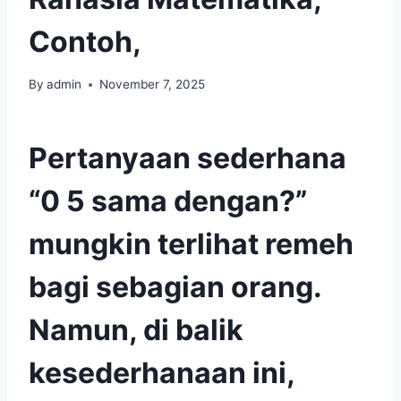
Contoh,
By
admin
November 7, 2025
Pertanyaan sederhana
“0 5 sama dengan?”
mungkin terlihat remeh
bagi sebagian orang.
Namun, di balik
kesederhanaan ini,