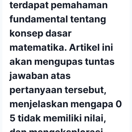
terdapat pemahaman
fundamental tentang
konsep dasar
matematika. Artikel ini
akan mengupas tuntas
jawaban atas
pertanyaan tersebut,
menjelaskan mengapa 0
5 tidak memiliki nilai,