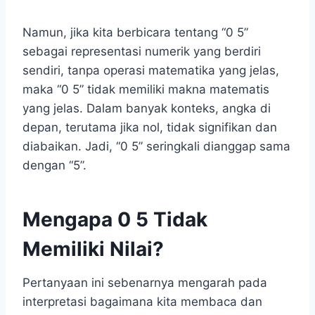
Namun, jika kita berbicara tentang “0 5”
sebagai representasi numerik yang berdiri
sendiri, tanpa operasi matematika yang jelas,
maka “0 5” tidak memiliki makna matematis
yang jelas. Dalam banyak konteks, angka di
depan, terutama jika nol, tidak signifikan dan
diabaikan. Jadi, “0 5” seringkali dianggap sama
dengan “5”.
Mengapa 0 5 Tidak
Memiliki Nilai?
Pertanyaan ini sebenarnya mengarah pada
interpretasi bagaimana kita membaca dan