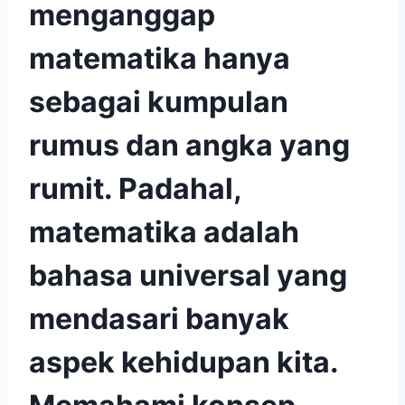
menganggap
matematika hanya
sebagai kumpulan
rumus dan angka yang
rumit. Padahal,
matematika adalah
bahasa universal yang
mendasari banyak
aspek kehidupan kita.