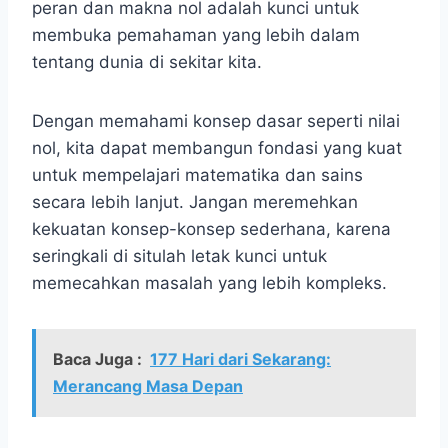
peran dan makna nol adalah kunci untuk
membuka pemahaman yang lebih dalam
tentang dunia di sekitar kita.
Dengan memahami konsep dasar seperti nilai
nol, kita dapat membangun fondasi yang kuat
untuk mempelajari matematika dan sains
secara lebih lanjut. Jangan meremehkan
kekuatan konsep-konsep sederhana, karena
seringkali di situlah letak kunci untuk
memecahkan masalah yang lebih kompleks.
Baca Juga :
177 Hari dari Sekarang:
Merancang Masa Depan