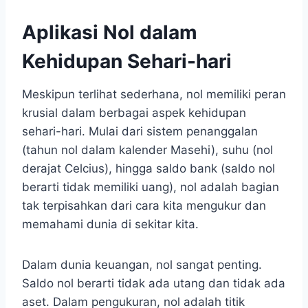
Aplikasi Nol dalam
Kehidupan Sehari-hari
Meskipun terlihat sederhana, nol memiliki peran
krusial dalam berbagai aspek kehidupan
sehari-hari. Mulai dari sistem penanggalan
(tahun nol dalam kalender Masehi), suhu (nol
derajat Celcius), hingga saldo bank (saldo nol
berarti tidak memiliki uang), nol adalah bagian
tak terpisahkan dari cara kita mengukur dan
memahami dunia di sekitar kita.
Dalam dunia keuangan, nol sangat penting.
Saldo nol berarti tidak ada utang dan tidak ada
aset. Dalam pengukuran, nol adalah titik