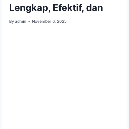
Lengkap, Efektif, dan
By
admin
November 6, 2025