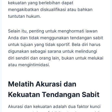
kekuatan yang berlebihan dapat
mengakibatkan diskualifikasi atau bahkan
tuntutan hukum.
Selain itu, penting untuk menghormati lawan
Anda dan tidak menggunakan tendangan sabit
untuk tujuan yang tidak sportif. Bela diri harus
digunakan sebagai sarana untuk melindungi
diri sendiri dan orang lain, bukan untuk melukai
atau mengintimidasi.
Melatih Akurasi dan
Kekuatan Tendangan Sabit
Akurasi dan kekuatan adalah dua faktor kunci