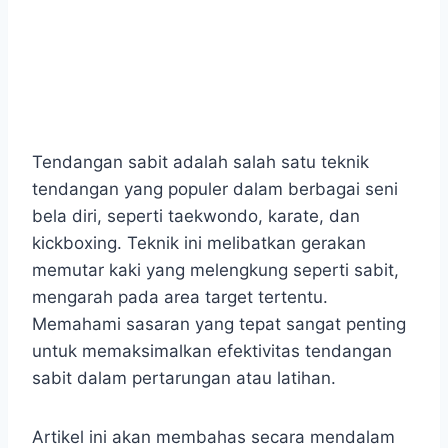
Tendangan sabit adalah salah satu teknik
tendangan yang populer dalam berbagai seni
bela diri, seperti taekwondo, karate, dan
kickboxing. Teknik ini melibatkan gerakan
memutar kaki yang melengkung seperti sabit,
mengarah pada area target tertentu.
Memahami sasaran yang tepat sangat penting
untuk memaksimalkan efektivitas tendangan
sabit dalam pertarungan atau latihan.
Artikel ini akan membahas secara mendalam