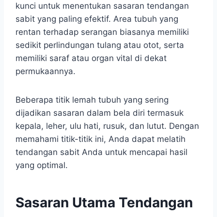
kunci untuk menentukan sasaran tendangan
sabit yang paling efektif. Area tubuh yang
rentan terhadap serangan biasanya memiliki
sedikit perlindungan tulang atau otot, serta
memiliki saraf atau organ vital di dekat
permukaannya.
Beberapa titik lemah tubuh yang sering
dijadikan sasaran dalam bela diri termasuk
kepala, leher, ulu hati, rusuk, dan lutut. Dengan
memahami titik-titik ini, Anda dapat melatih
tendangan sabit Anda untuk mencapai hasil
yang optimal.
Sasaran Utama Tendangan