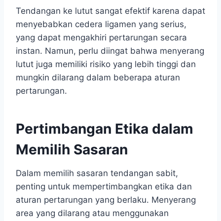
Tendangan ke lutut sangat efektif karena dapat
menyebabkan cedera ligamen yang serius,
yang dapat mengakhiri pertarungan secara
instan. Namun, perlu diingat bahwa menyerang
lutut juga memiliki risiko yang lebih tinggi dan
mungkin dilarang dalam beberapa aturan
pertarungan.
Pertimbangan Etika dalam
Memilih Sasaran
Dalam memilih sasaran tendangan sabit,
penting untuk mempertimbangkan etika dan
aturan pertarungan yang berlaku. Menyerang
area yang dilarang atau menggunakan