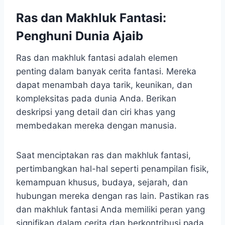
Ras dan Makhluk Fantasi:
Penghuni Dunia Ajaib
Ras dan makhluk fantasi adalah elemen
penting dalam banyak cerita fantasi. Mereka
dapat menambah daya tarik, keunikan, dan
kompleksitas pada dunia Anda. Berikan
deskripsi yang detail dan ciri khas yang
membedakan mereka dengan manusia.
Saat menciptakan ras dan makhluk fantasi,
pertimbangkan hal-hal seperti penampilan fisik,
kemampuan khusus, budaya, sejarah, dan
hubungan mereka dengan ras lain. Pastikan ras
dan makhluk fantasi Anda memiliki peran yang
signifikan dalam cerita dan berkontribusi pada