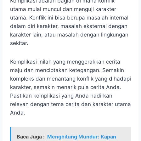
Komplikasi adalah bagian di mana konflik
utama mulai muncul dan menguji karakter
utama. Konflik ini bisa berupa masalah internal
dalam diri karakter, masalah eksternal dengan
karakter lain, atau masalah dengan lingkungan
sekitar.
Komplikasi inilah yang menggerakkan cerita
maju dan menciptakan ketegangan. Semakin
kompleks dan menantang konflik yang dihadapi
karakter, semakin menarik pula cerita Anda.
Pastikan komplikasi yang Anda hadirkan
relevan dengan tema cerita dan karakter utama
Anda.
Baca Juga :
Menghitung Mundur: Kapan