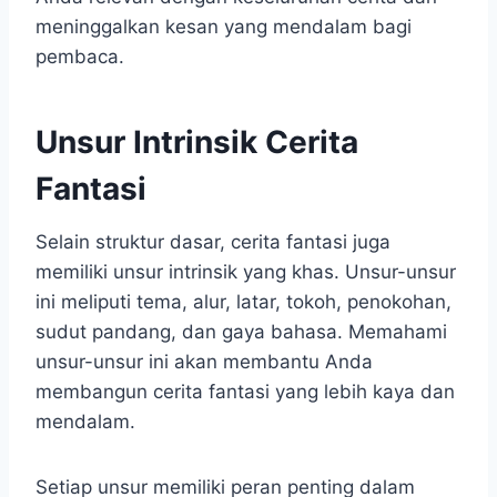
meninggalkan kesan yang mendalam bagi
pembaca.
Unsur Intrinsik Cerita
Fantasi
Selain struktur dasar, cerita fantasi juga
memiliki unsur intrinsik yang khas. Unsur-unsur
ini meliputi tema, alur, latar, tokoh, penokohan,
sudut pandang, dan gaya bahasa. Memahami
unsur-unsur ini akan membantu Anda
membangun cerita fantasi yang lebih kaya dan
mendalam.
Setiap unsur memiliki peran penting dalam