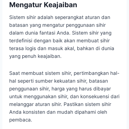
Mengatur Keajaiban
Sistem sihir adalah seperangkat aturan dan
batasan yang mengatur penggunaan sihir
dalam dunia fantasi Anda. Sistem sihir yang
terdefinisi dengan baik akan membuat sihir
terasa logis dan masuk akal, bahkan di dunia
yang penuh keajaiban.
Saat membuat sistem sihir, pertimbangkan hal-
hal seperti sumber kekuatan sihir, batasan
penggunaan sihir, harga yang harus dibayar
untuk menggunakan sihir, dan konsekuensi dari
melanggar aturan sihir. Pastikan sistem sihir
Anda konsisten dan mudah dipahami oleh
pembaca.