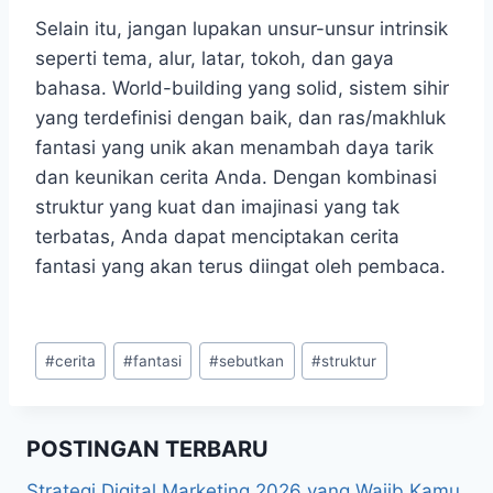
Selain itu, jangan lupakan unsur-unsur intrinsik
seperti tema, alur, latar, tokoh, dan gaya
bahasa. World-building yang solid, sistem sihir
yang terdefinisi dengan baik, dan ras/makhluk
fantasi yang unik akan menambah daya tarik
dan keunikan cerita Anda. Dengan kombinasi
struktur yang kuat dan imajinasi yang tak
terbatas, Anda dapat menciptakan cerita
fantasi yang akan terus diingat oleh pembaca.
Post
#
cerita
#
fantasi
#
sebutkan
#
struktur
Tags:
POSTINGAN TERBARU
Strategi Digital Marketing 2026 yang Wajib Kamu