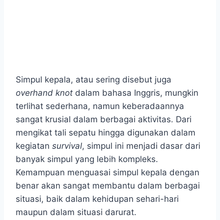
Simpul kepala, atau sering disebut juga
overhand knot
dalam bahasa Inggris, mungkin
terlihat sederhana, namun keberadaannya
sangat krusial dalam berbagai aktivitas. Dari
mengikat tali sepatu hingga digunakan dalam
kegiatan
survival
, simpul ini menjadi dasar dari
banyak simpul yang lebih kompleks.
Kemampuan menguasai simpul kepala dengan
benar akan sangat membantu dalam berbagai
situasi, baik dalam kehidupan sehari-hari
maupun dalam situasi darurat.