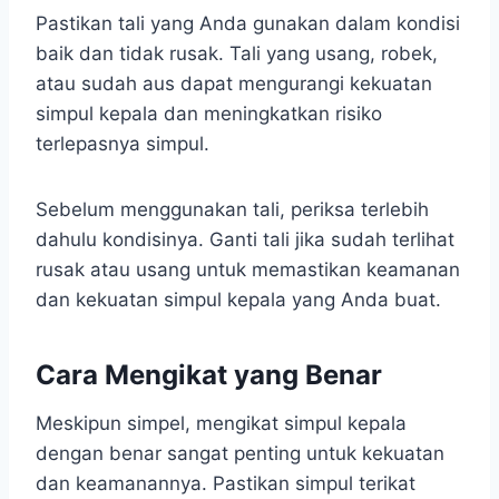
Pastikan tali yang Anda gunakan dalam kondisi
baik dan tidak rusak. Tali yang usang, robek,
atau sudah aus dapat mengurangi kekuatan
simpul kepala dan meningkatkan risiko
terlepasnya simpul.
Sebelum menggunakan tali, periksa terlebih
dahulu kondisinya. Ganti tali jika sudah terlihat
rusak atau usang untuk memastikan keamanan
dan kekuatan simpul kepala yang Anda buat.
Cara Mengikat yang Benar
Meskipun simpel, mengikat simpul kepala
dengan benar sangat penting untuk kekuatan
dan keamanannya. Pastikan simpul terikat