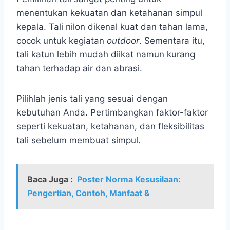
menentukan kekuatan dan ketahanan simpul
kepala. Tali nilon dikenal kuat dan tahan lama,
cocok untuk kegiatan
outdoor
. Sementara itu,
tali katun lebih mudah diikat namun kurang
tahan terhadap air dan abrasi.
Pilihlah jenis tali yang sesuai dengan
kebutuhan Anda. Pertimbangkan faktor-faktor
seperti kekuatan, ketahanan, dan fleksibilitas
tali sebelum membuat simpul.
Baca Juga :
Poster Norma Kesusilaan:
Pengertian, Contoh, Manfaat &