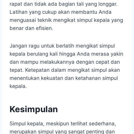
rapat dan tidak ada bagian tali yang longgar.
Latihan yang cukup akan membantu Anda
menguasai teknik mengikat simpul kepala yang
benar dan efisien.
Jangan ragu untuk berlatih mengikat simpul
kepala berulang kali hingga Anda merasa yakin
dan mampu melakukannya dengan cepat dan
tepat. Ketepatan dalam mengikat simpul akan
menentukan kekuatan dan ketahanan simpul
kepala.
Kesimpulan
Simpul kepala, meskipun terlihat sederhana,
merupakan simpul yang sangat penting dan