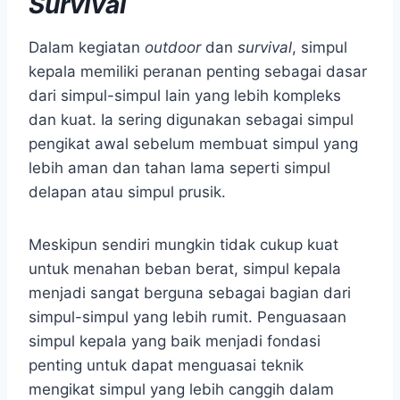
Survival
Dalam kegiatan
outdoor
dan
survival
, simpul
kepala memiliki peranan penting sebagai dasar
dari simpul-simpul lain yang lebih kompleks
dan kuat. Ia sering digunakan sebagai simpul
pengikat awal sebelum membuat simpul yang
lebih aman dan tahan lama seperti simpul
delapan atau simpul prusik.
Meskipun sendiri mungkin tidak cukup kuat
untuk menahan beban berat, simpul kepala
menjadi sangat berguna sebagai bagian dari
simpul-simpul yang lebih rumit. Penguasaan
simpul kepala yang baik menjadi fondasi
penting untuk dapat menguasai teknik
mengikat simpul yang lebih canggih dalam