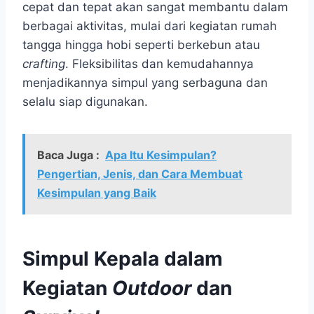
cepat dan tepat akan sangat membantu dalam
berbagai aktivitas, mulai dari kegiatan rumah
tangga hingga hobi seperti berkebun atau
crafting
. Fleksibilitas dan kemudahannya
menjadikannya simpul yang serbaguna dan
selalu siap digunakan.
Baca Juga :
Apa Itu Kesimpulan?
Pengertian, Jenis, dan Cara Membuat
Kesimpulan yang Baik
Simpul Kepala dalam
Kegiatan
Outdoor
dan