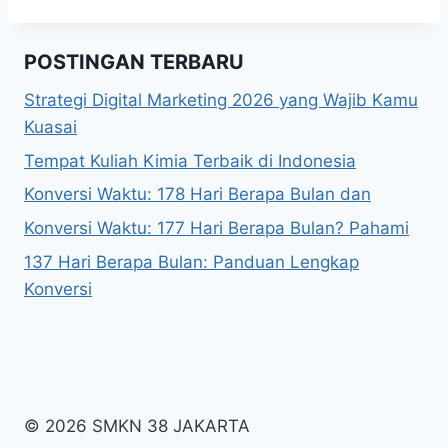
POSTINGAN TERBARU
Strategi Digital Marketing 2026 yang Wajib Kamu
Kuasai
Tempat Kuliah Kimia Terbaik di Indonesia
Konversi Waktu: 178 Hari Berapa Bulan dan
Konversi Waktu: 177 Hari Berapa Bulan? Pahami
137 Hari Berapa Bulan: Panduan Lengkap
Konversi
© 2026 SMKN 38 JAKARTA