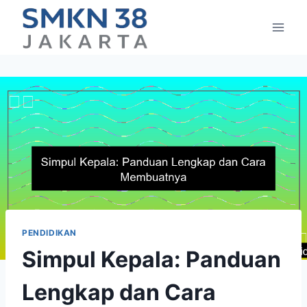
Skip
to
content
PENDIDIKAN
Simpul Kepala: Panduan
Lengkap dan Cara