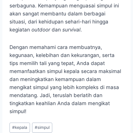
serbaguna. Kemampuan menguasai simpul ini
akan sangat membantu dalam berbagai
situasi, dari kehidupan sehari-hari hingga
kegiatan
outdoor
dan
survival
.
Dengan memahami cara membuatnya,
kegunaan, kelebihan dan kekurangan, serta
tips memilih tali yang tepat, Anda dapat
memanfaatkan simpul kepala secara maksimal
dan meningkatkan kemampuan dalam
mengikat simpul yang lebih kompleks di masa
mendatang. Jadi, teruslah berlatih dan
tingkatkan keahlian Anda dalam mengikat
simpul!
Post
#
kepala
#
simpul
Tags: