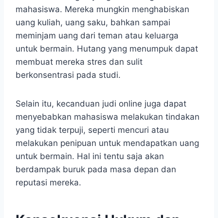
mahasiswa. Mereka mungkin menghabiskan
uang kuliah, uang saku, bahkan sampai
meminjam uang dari teman atau keluarga
untuk bermain. Hutang yang menumpuk dapat
membuat mereka stres dan sulit
berkonsentrasi pada studi.
Selain itu, kecanduan judi online juga dapat
menyebabkan mahasiswa melakukan tindakan
yang tidak terpuji, seperti mencuri atau
melakukan penipuan untuk mendapatkan uang
untuk bermain. Hal ini tentu saja akan
berdampak buruk pada masa depan dan
reputasi mereka.