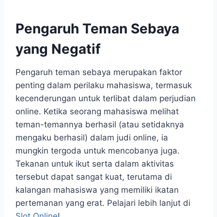
Pengaruh Teman Sebaya
yang Negatif
Pengaruh teman sebaya merupakan faktor
penting dalam perilaku mahasiswa, termasuk
kecenderungan untuk terlibat dalam perjudian
online. Ketika seorang mahasiswa melihat
teman-temannya berhasil (atau setidaknya
mengaku berhasil) dalam judi online, ia
mungkin tergoda untuk mencobanya juga.
Tekanan untuk ikut serta dalam aktivitas
tersebut dapat sangat kuat, terutama di
kalangan mahasiswa yang memiliki ikatan
pertemanan yang erat. Pelajari lebih lanjut di
Slot Online
!