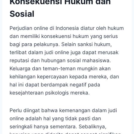
Konsekuensi Hukum dan
Sosial
Perjudian online di Indonesia diatur oleh hukum
dan memiliki konsekuensi hukum yang serius
bagi para pelakunya. Selain sanksi hukum,
terlibat dalam judi online juga dapat merusak
reputasi dan hubungan sosial mahasiswa.
Keluarga dan teman-teman mungkin akan
kehilangan kepercayaan kepada mereka, dan
hal ini dapat berdampak negatif pada
kesejahteraan psikologis mereka.
Perlu diingat bahwa kemenangan dalam judi
online adalah hal yang tidak pasti dan
seringkali hanya sementara. Sebaliknya,