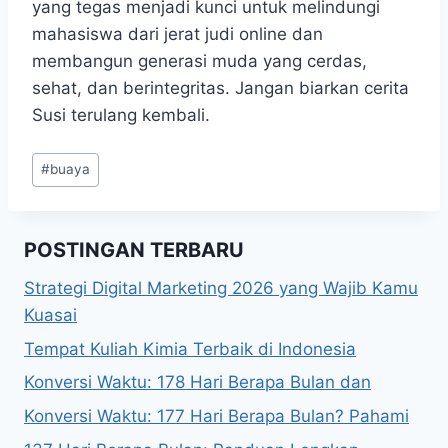
yang tegas menjadi kunci untuk melindungi
mahasiswa dari jerat judi online dan
membangun generasi muda yang cerdas,
sehat, dan berintegritas. Jangan biarkan cerita
Susi terulang kembali.
Post
#
buaya
Tags:
POSTINGAN TERBARU
Strategi Digital Marketing 2026 yang Wajib Kamu
Kuasai
Tempat Kuliah Kimia Terbaik di Indonesia
Konversi Waktu: 178 Hari Berapa Bulan dan
Konversi Waktu: 177 Hari Berapa Bulan? Pahami