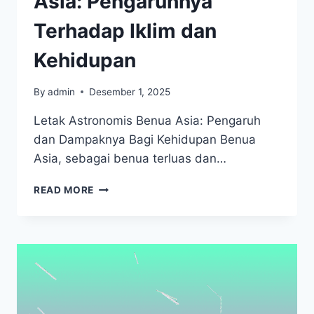
Asia: Pengaruhnya
Terhadap Iklim dan
Kehidupan
By
admin
Desember 1, 2025
Letak Astronomis Benua Asia: Pengaruh
dan Dampaknya Bagi Kehidupan Benua
Asia, sebagai benua terluas dan…
LETAK
READ MORE
ASTRONOMIS
BENUA
ASIA:
PENGARUHNYA
TERHADAP
IKLIM
DAN
KEHIDUPAN