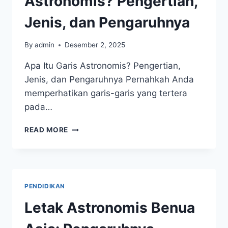
Astronomis? Pengertian,
Jenis, dan Pengaruhnya
By
admin
Desember 2, 2025
Apa Itu Garis Astronomis? Pengertian,
Jenis, dan Pengaruhnya Pernahkah Anda
memperhatikan garis-garis yang tertera
pada…
APA
READ MORE
ITU
GARIS
ASTRONOMIS?
PENGERTIAN,
JENIS,
PENDIDIKAN
DAN
PENGARUHNYA
Letak Astronomis Benua