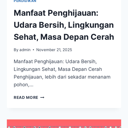
PENDIDIKAN
KEHIDUPAN
LEBIH
Manfaat Penghijauan:
BAIK
Udara Bersih, Lingkungan
Sehat, Masa Depan Cerah
By
admin
November 21, 2025
Manfaat Penghijauan: Udara Bersih,
Lingkungan Sehat, Masa Depan Cerah
Penghijauan, lebih dari sekadar menanam
pohon,…
MANFAAT
READ MORE
PENGHIJAUAN:
UDARA
BERSIH,
LINGKUNGAN
SEHAT,