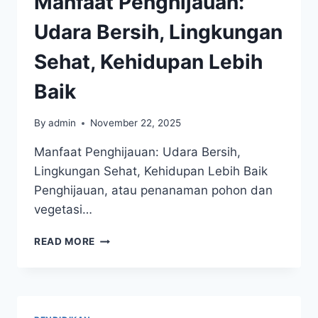
Manfaat Penghijauan:
TERSTRUKTUR
DAN
Udara Bersih, Lingkungan
EFISIEN
Sehat, Kehidupan Lebih
Baik
By
admin
November 22, 2025
Manfaat Penghijauan: Udara Bersih,
Lingkungan Sehat, Kehidupan Lebih Baik
Penghijauan, atau penanaman pohon dan
vegetasi…
MANFAAT
READ MORE
PENGHIJAUAN:
UDARA
BERSIH,
LINGKUNGAN
SEHAT,