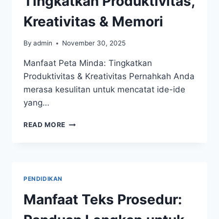
Tingkatkan Produktivitas,
Kreativitas & Memori
By
admin
November 30, 2025
Manfaat Peta Minda: Tingkatkan
Produktivitas & Kreativitas Pernahkah Anda
merasa kesulitan untuk mencatat ide-ide
yang…
MANFAAT
READ MORE
PETA
MINDA:
TINGKATKAN
PRODUKTIVITAS,
KREATIVITAS
PENDIDIKAN
&
MEMORI
Manfaat Teks Prosedur: