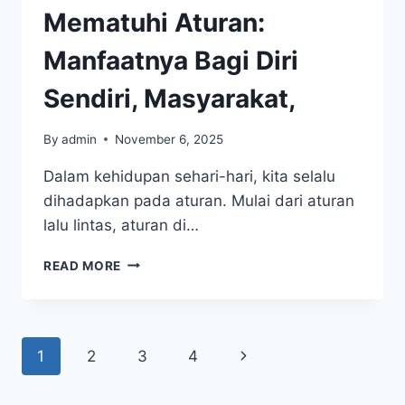
Mematuhi Aturan:
Manfaatnya Bagi Diri
Sendiri, Masyarakat,
By
admin
November 6, 2025
Dalam kehidupan sehari-hari, kita selalu
dihadapkan pada aturan. Mulai dari aturan
lalu lintas, aturan di…
MEMATUHI
READ MORE
ATURAN:
MANFAATNYA
BAGI
DIRI
Page
Next
1
2
3
4
SENDIRI,
MASYARAKAT,
navigation
Page