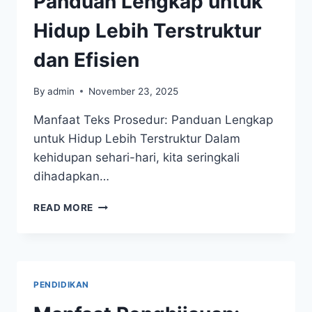
Panduan Lengkap untuk
Hidup Lebih Terstruktur
dan Efisien
By
admin
November 23, 2025
Manfaat Teks Prosedur: Panduan Lengkap
untuk Hidup Lebih Terstruktur Dalam
kehidupan sehari-hari, kita seringkali
dihadapkan…
MANFAAT
READ MORE
TEKS
PROSEDUR:
PANDUAN
LENGKAP
UNTUK
PENDIDIKAN
HIDUP
LEBIH