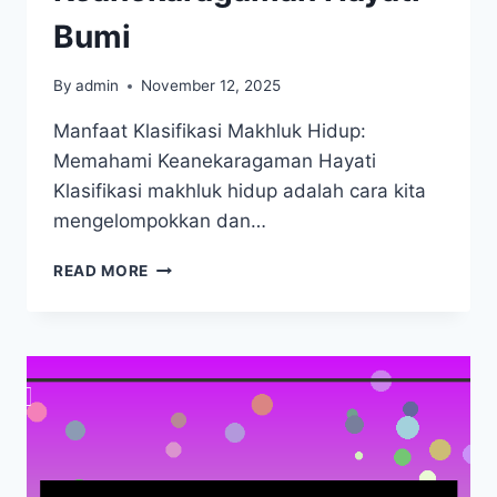
Bumi
By
admin
November 12, 2025
Manfaat Klasifikasi Makhluk Hidup:
Memahami Keanekaragaman Hayati
Klasifikasi makhluk hidup adalah cara kita
mengelompokkan dan…
MANFAAT
READ MORE
KLASIFIKASI
MAKHLUK
HIDUP:
MEMAHAMI
KEANEKARAGAMAN
HAYATI
BUMI