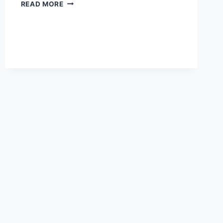
SUBLIMASI:
READ MORE
CONTOH
PERUBAHAN
PADAT
KE
GAS
DAN