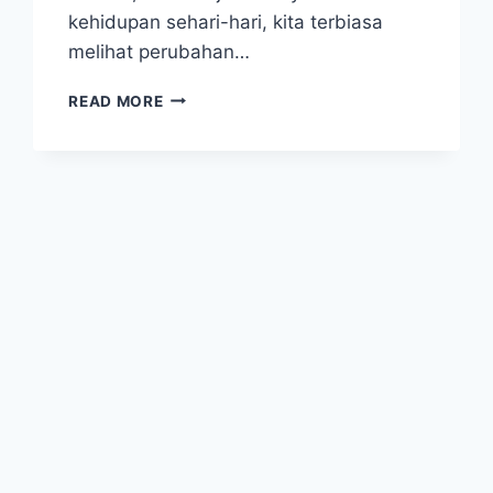
kehidupan sehari-hari, kita terbiasa
melihat perubahan…
GAS
READ MORE
MENJADI
PADAT:
DEFINISI,
PROSES
DEPOSISI,
CONTOH
SEHARI-
HARI,
DAN
PENJELASANNYA
LENGKAP