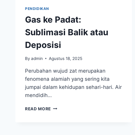
PENDIDIKAN
Gas ke Padat:
Sublimasi Balik atau
Deposisi
By
admin
Agustus 18, 2025
Perubahan wujud zat merupakan
fenomena alamiah yang sering kita
jumpai dalam kehidupan sehari-hari. Air
mendidih…
GAS
READ MORE
KE
PADAT:
SUBLIMASI
BALIK