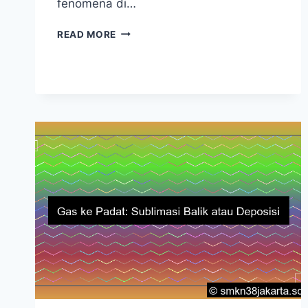
fenomena di…
CONTOH
READ MORE
PEMUAIAN
ZAT
PADAT:
PENJELASAN
LENGKAP
&
APLIKASINYA
SEHARI-
HARI