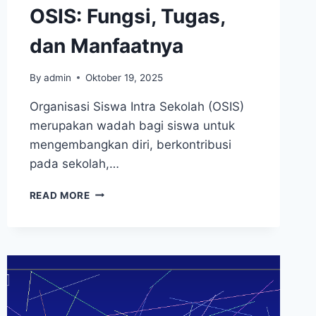
OSIS: Fungsi, Tugas,
dan Manfaatnya
By
admin
Oktober 19, 2025
Organisasi Siswa Intra Sekolah (OSIS)
merupakan wadah bagi siswa untuk
mengembangkan diri, berkontribusi
pada sekolah,…
STRUKTUR
READ MORE
PENGURUS
OSIS:
FUNGSI,
TUGAS,
DAN
MANFAATNYA