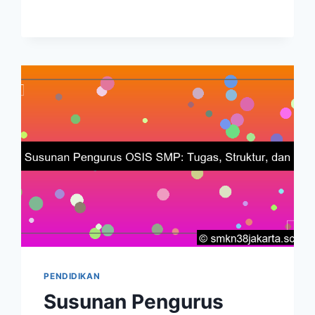
OSIS:
PERAN
PENTING
DALAM
ORGANISASI
PENDIDIKAN
Susunan Pengurus