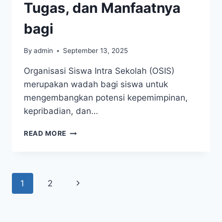
Tugas, dan Manfaatnya
bagi
By
admin
September 13, 2025
Organisasi Siswa Intra Sekolah (OSIS)
merupakan wadah bagi siswa untuk
mengembangkan potensi kepemimpinan,
kepribadian, dan…
KEGIATAN
READ MORE
OSIS:
PERAN,
TUGAS,
DAN
Page
Next
1
2
MANFAATNYA
BAGI
navigation
Page