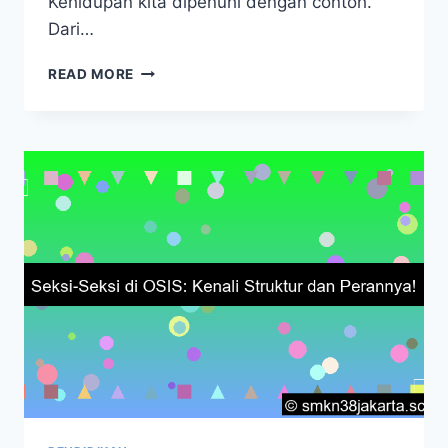
Kehidupan kita dipenuhi dengan contoh.
Dari…
APA
READ MORE
SAJA
CONTOH?
PANDUAN
LENGKAP
DENGAN
CONTOH-
CONTOH