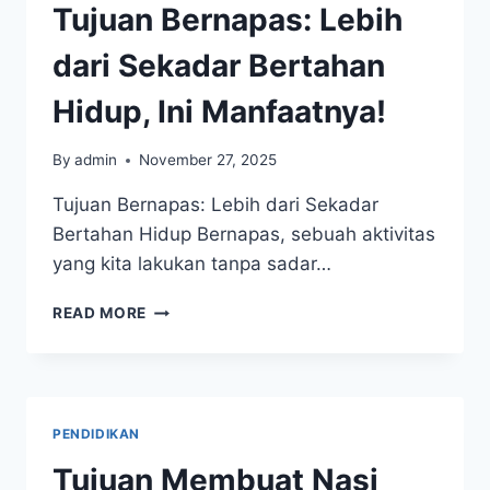
MANFAATNYA
Tujuan Bernapas: Lebih
dari Sekadar Bertahan
Hidup, Ini Manfaatnya!
By
admin
November 27, 2025
Tujuan Bernapas: Lebih dari Sekadar
Bertahan Hidup Bernapas, sebuah aktivitas
yang kita lakukan tanpa sadar…
TUJUAN
READ MORE
BERNAPAS:
LEBIH
DARI
SEKADAR
BERTAHAN
PENDIDIKAN
HIDUP,
INI
Tujuan Membuat Nasi