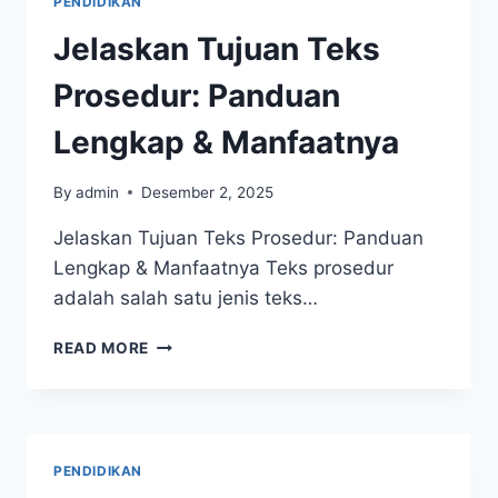
PENDIDIKAN
MEMAHAMI
MASA
Jelaskan Tujuan Teks
KINI
DAN
Prosedur: Panduan
MERANCANG
MASA
Lengkap & Manfaatnya
DEPAN
By
admin
Desember 2, 2025
Jelaskan Tujuan Teks Prosedur: Panduan
Lengkap & Manfaatnya Teks prosedur
adalah salah satu jenis teks…
JELASKAN
READ MORE
TUJUAN
TEKS
PROSEDUR:
PANDUAN
LENGKAP
PENDIDIKAN
&