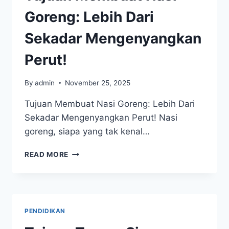
MANFAATNYA!
Goreng: Lebih Dari
Sekadar Mengenyangkan
Perut!
By
admin
November 25, 2025
Tujuan Membuat Nasi Goreng: Lebih Dari
Sekadar Mengenyangkan Perut! Nasi
goreng, siapa yang tak kenal…
TUJUAN
READ MORE
MEMBUAT
NASI
GORENG:
LEBIH
DARI
PENDIDIKAN
SEKADAR
MENGENYANGKAN