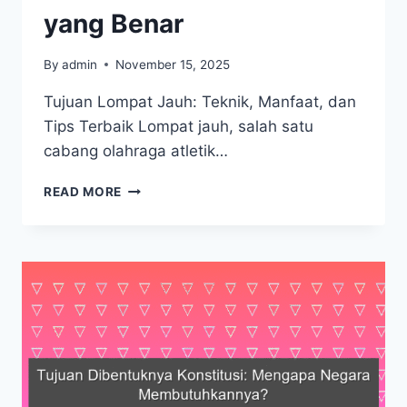
yang Benar
By
admin
November 15, 2025
Tujuan Lompat Jauh: Teknik, Manfaat, dan
Tips Terbaik Lompat jauh, salah satu
cabang olahraga atletik…
TUJUAN
READ MORE
LOMPAT
JAUH:
RAIH
JARAK
TERJAUH
DAN
TEKNIK
YANG
BENAR