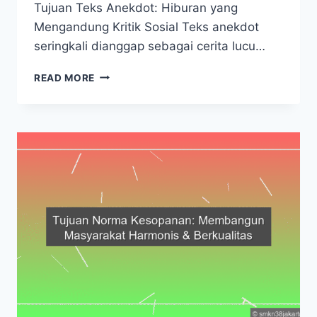
Tujuan Teks Anekdot: Hiburan yang
Mengandung Kritik Sosial Teks anekdot
seringkali dianggap sebagai cerita lucu…
TUJUAN
READ MORE
TEKS
ANEKDOT:
HIBURAN
YANG
MENGANDUNG
KRITIK
SOSIAL