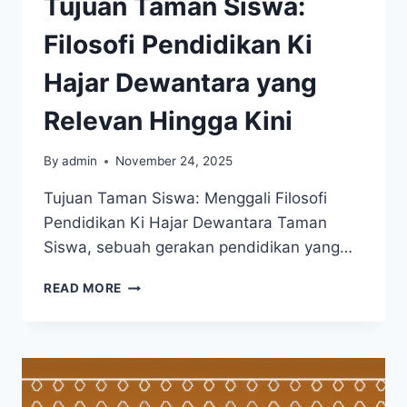
Tujuan Taman Siswa:
PERUT!
Filosofi Pendidikan Ki
Hajar Dewantara yang
Relevan Hingga Kini
By
admin
November 24, 2025
Tujuan Taman Siswa: Menggali Filosofi
Pendidikan Ki Hajar Dewantara Taman
Siswa, sebuah gerakan pendidikan yang…
TUJUAN
READ MORE
TAMAN
SISWA:
FILOSOFI
PENDIDIKAN
KI
HAJAR