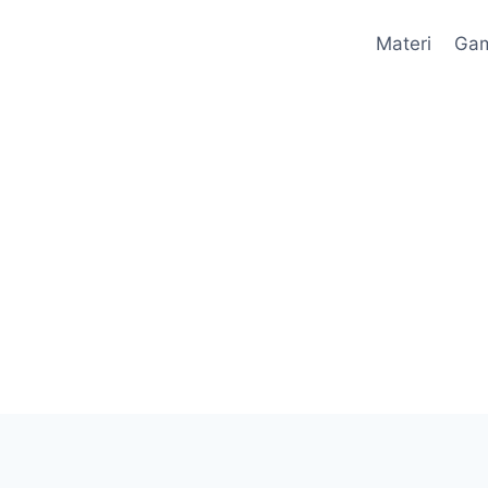
Materi
Ga