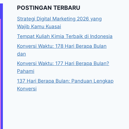
POSTINGAN TERBARU
Strategi Digital Marketing 2026 yang
Wajib Kamu Kuasai
Tempat Kuliah Kimia Terbaik di Indonesia
Konversi Waktu: 178 Hari Berapa Bulan
dan
Konversi Waktu: 177 Hari Berapa Bulan?
Pahami
137 Hari Berapa Bulan: Panduan Lengkap
Konversi