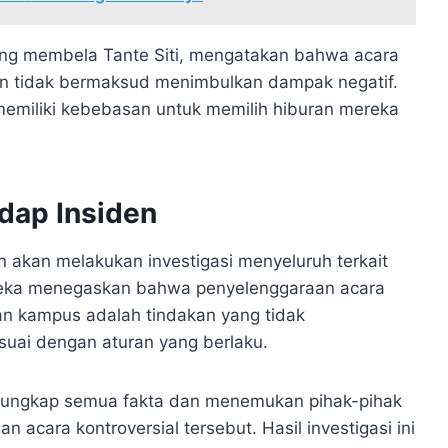
yang membela Tante Siti, mengatakan bahwa acara
an tidak bermaksud menimbulkan dampak negatif.
emiliki kebebasan untuk memilih hiburan mereka
dap Insiden
 akan melakukan investigasi menyeluruh terkait
ereka menegaskan bahwa penyelenggaraan acara
gan kampus adalah tindakan yang tidak
suai dengan aturan yang berlaku.
engungkap semua fakta dan menemukan pihak-pihak
acara kontroversial tersebut. Hasil investigasi ini