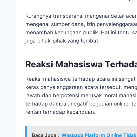
Kurangnya transparansi mengenai detail acar
mengenai sumber dana, izin penyelenggaraa
menambah kecurigaan publik. Hal ini tentu s
juga pihak-pihak yang terlibat.
Reaksi Mahasiswa Terhad
Reaksi mahasiswa terhadap acara ini sang
keras penyelenggaraan acara tersebut, men
jawab dan berpotensi merusak moral mahas
terhadap dampak negatif perjudian online,
rentan terhadap kecanduan.
Baca Juga :
Waspada Platform Online Tidak