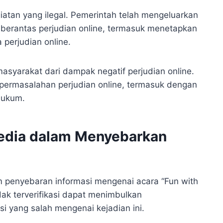
iatan yang ilegal. Pemerintah telah mengeluarkan
berantas perjudian online, termasuk menetapkan
 perjudian online.
masyarakat dari dampak negatif perjudian online.
permasalahan perjudian online, termasuk dengan
hukum.
edia dalam Menyebarkan
 penyebaran informasi mengenai acara “Fun with
dak terverifikasi dapat menimbulkan
 yang salah mengenai kejadian ini.