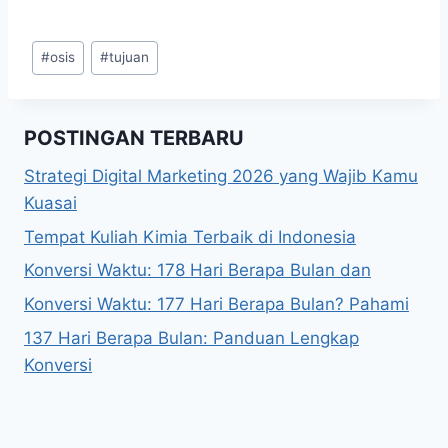
Post
#
osis
#
tujuan
Tags:
POSTINGAN TERBARU
Strategi Digital Marketing 2026 yang Wajib Kamu
Kuasai
Tempat Kuliah Kimia Terbaik di Indonesia
Konversi Waktu: 178 Hari Berapa Bulan dan
Konversi Waktu: 177 Hari Berapa Bulan? Pahami
137 Hari Berapa Bulan: Panduan Lengkap
Konversi