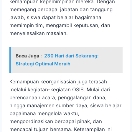
kemampuan kepemimpinan mereka. Dengan
memegang berbagai jabatan dan tanggung
jawab, siswa dapat belajar bagaimana
memimpin tim, mengambil keputusan, dan
menyelesaikan masalah.
Baca Juga :
230 Hari dari Sekarang:
Strategi Optimal Meraih
Kemampuan keorganisasian juga terasah
melalui kegiatan-kegiatan OSIS. Mulai dari
perencanaan acara, penggalangan dana,
hingga manajemen sumber daya, siswa belajar
bagaimana mengelola waktu,
mengoordinasikan berbagai pihak, dan
mencapai tujuan bersama. Keterampilan ini