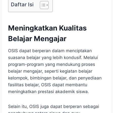
Daftar Isi
Meningkatkan Kualitas
Belajar Mengajar
OSIS dapat berperan dalam menciptakan
suasana belajar yang lebih kondusif. Melalui
program-program yang mendukung proses
belajar mengajar, seperti kegiatan belajar
kelompok, bimbingan belajar, dan penyediaan
fasilitas belajar, OSIS dapat membantu
meningkatkan prestasi akademik siswa.
Selain itu, OSIS juga dapat berperan sebagai