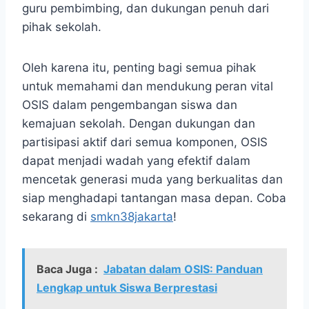
guru pembimbing, dan dukungan penuh dari
pihak sekolah.
Oleh karena itu, penting bagi semua pihak
untuk memahami dan mendukung peran vital
OSIS dalam pengembangan siswa dan
kemajuan sekolah. Dengan dukungan dan
partisipasi aktif dari semua komponen, OSIS
dapat menjadi wadah yang efektif dalam
mencetak generasi muda yang berkualitas dan
siap menghadapi tantangan masa depan. Coba
sekarang di
smkn38jakarta
!
Baca Juga :
Jabatan dalam OSIS: Panduan
Lengkap untuk Siswa Berprestasi