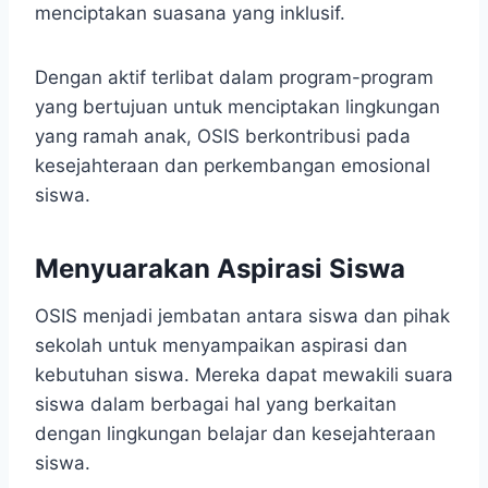
menciptakan suasana yang inklusif.
Dengan aktif terlibat dalam program-program
yang bertujuan untuk menciptakan lingkungan
yang ramah anak, OSIS berkontribusi pada
kesejahteraan dan perkembangan emosional
siswa.
Menyuarakan Aspirasi Siswa
OSIS menjadi jembatan antara siswa dan pihak
sekolah untuk menyampaikan aspirasi dan
kebutuhan siswa. Mereka dapat mewakili suara
siswa dalam berbagai hal yang berkaitan
dengan lingkungan belajar dan kesejahteraan
siswa.