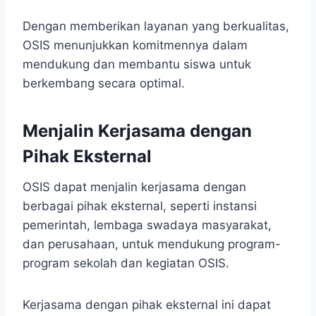
Dengan memberikan layanan yang berkualitas,
OSIS menunjukkan komitmennya dalam
mendukung dan membantu siswa untuk
berkembang secara optimal.
Menjalin Kerjasama dengan
Pihak Eksternal
OSIS dapat menjalin kerjasama dengan
berbagai pihak eksternal, seperti instansi
pemerintah, lembaga swadaya masyarakat,
dan perusahaan, untuk mendukung program-
program sekolah dan kegiatan OSIS.
Kerjasama dengan pihak eksternal ini dapat