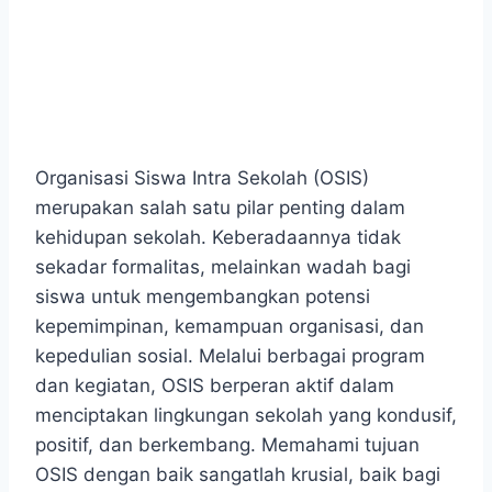
Organisasi Siswa Intra Sekolah (OSIS)
merupakan salah satu pilar penting dalam
kehidupan sekolah. Keberadaannya tidak
sekadar formalitas, melainkan wadah bagi
siswa untuk mengembangkan potensi
kepemimpinan, kemampuan organisasi, dan
kepedulian sosial. Melalui berbagai program
dan kegiatan, OSIS berperan aktif dalam
menciptakan lingkungan sekolah yang kondusif,
positif, dan berkembang. Memahami tujuan
OSIS dengan baik sangatlah krusial, baik bagi