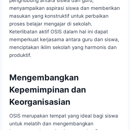
penghubung antara siswa dan guru,
menyampaikan aspirasi siswa dan memberikan
masukan yang konstruktif untuk perbaikan
proses belajar mengajar di sekolah.
Keterlibatan aktif OSIS dalam hal ini dapat
memperkuat kerjasama antara guru dan siswa,
menciptakan iklim sekolah yang harmonis dan
produktif.
Mengembangkan
Kepemimpinan dan
Keorganisasian
OSIS merupakan tempat yang ideal bagi siswa
untuk melatih dan mengembangkan