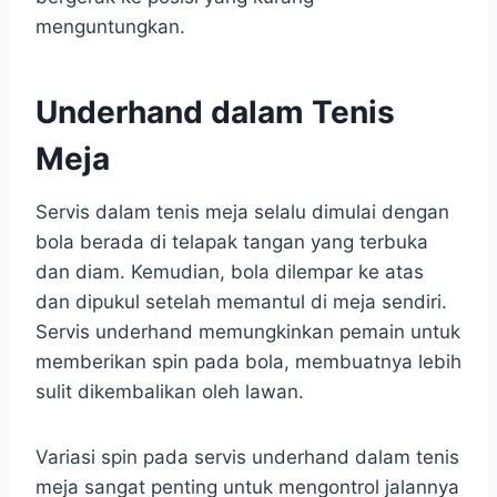
menguntungkan.
Underhand dalam Tenis
Meja
Servis dalam tenis meja selalu dimulai dengan
bola berada di telapak tangan yang terbuka
dan diam. Kemudian, bola dilempar ke atas
dan dipukul setelah memantul di meja sendiri.
Servis underhand memungkinkan pemain untuk
memberikan spin pada bola, membuatnya lebih
sulit dikembalikan oleh lawan.
Variasi spin pada servis underhand dalam tenis
meja sangat penting untuk mengontrol jalannya