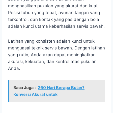
menghasilkan pukulan yang akurat dan kuat.
Posisi tubuh yang tepat, ayunan tangan yang
terkontrol, dan kontak yang pas dengan bola
adalah kunci utama keberhasilan servis bawah.
Latihan yang konsisten adalah kunci untuk
menguasai teknik servis bawah. Dengan latihan
yang rutin, Anda akan dapat meningkatkan
akurasi, kekuatan, dan kontrol atas pukulan
Anda.
Baca Juga :
260 Hari Berapa Bulan?
Konversi Akurat untuk