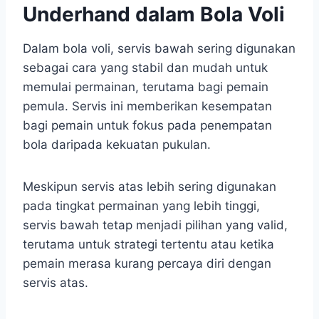
Underhand dalam Bola Voli
Dalam bola voli, servis bawah sering digunakan
sebagai cara yang stabil dan mudah untuk
memulai permainan, terutama bagi pemain
pemula. Servis ini memberikan kesempatan
bagi pemain untuk fokus pada penempatan
bola daripada kekuatan pukulan.
Meskipun servis atas lebih sering digunakan
pada tingkat permainan yang lebih tinggi,
servis bawah tetap menjadi pilihan yang valid,
terutama untuk strategi tertentu atau ketika
pemain merasa kurang percaya diri dengan
servis atas.