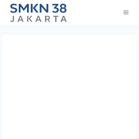
Skip
to
content