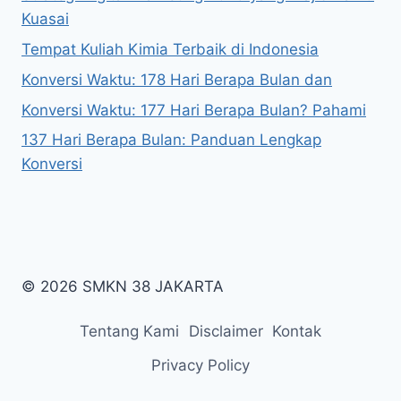
Kuasai
Tempat Kuliah Kimia Terbaik di Indonesia
Konversi Waktu: 178 Hari Berapa Bulan dan
Konversi Waktu: 177 Hari Berapa Bulan? Pahami
137 Hari Berapa Bulan: Panduan Lengkap
Konversi
© 2026 SMKN 38 JAKARTA
Tentang Kami
Disclaimer
Kontak
Privacy Policy