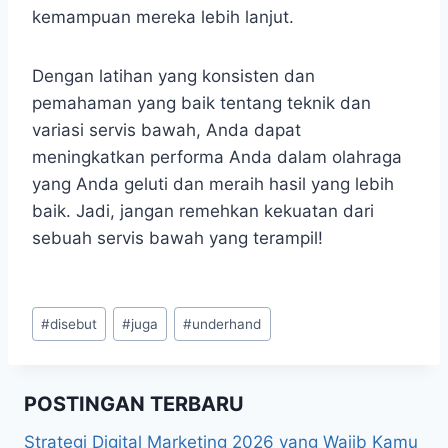
kemampuan mereka lebih lanjut.
Dengan latihan yang konsisten dan
pemahaman yang baik tentang teknik dan
variasi servis bawah, Anda dapat
meningkatkan performa Anda dalam olahraga
yang Anda geluti dan meraih hasil yang lebih
baik. Jadi, jangan remehkan kekuatan dari
sebuah servis bawah yang terampil!
Post
#
disebut
#
juga
#
underhand
Tags:
POSTINGAN TERBARU
Strategi Digital Marketing 2026 yang Wajib Kamu