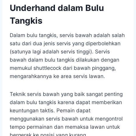
Underhand dalam Bulu
Tangkis
Dalam bulu tangkis, servis bawah adalah salah
satu dari dua jenis servis yang diperbolehkan
(satunya lagi adalah servis tinggi). Servis
bawah dalam bulu tangkis dilakukan dengan
memukul shuttlecock dari bawah pinggang,
mengarahkannya ke area servis lawan.
Teknik servis bawah yang baik sangat penting
dalam bulu tangkis karena dapat memberikan
keuntungan taktis. Pemain dapat
menggunakan servis bawah untuk mengontrol
tempo permainan dan memaksa lawan untuk
bergerak ke posisi yang kurang