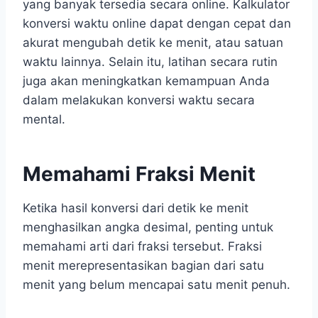
yang banyak tersedia secara online. Kalkulator
konversi waktu online dapat dengan cepat dan
akurat mengubah detik ke menit, atau satuan
waktu lainnya. Selain itu, latihan secara rutin
juga akan meningkatkan kemampuan Anda
dalam melakukan konversi waktu secara
mental.
Memahami Fraksi Menit
Ketika hasil konversi dari detik ke menit
menghasilkan angka desimal, penting untuk
memahami arti dari fraksi tersebut. Fraksi
menit merepresentasikan bagian dari satu
menit yang belum mencapai satu menit penuh.