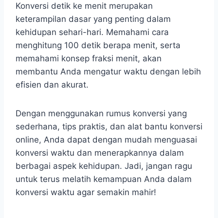
Konversi detik ke menit merupakan
keterampilan dasar yang penting dalam
kehidupan sehari-hari. Memahami cara
menghitung 100 detik berapa menit, serta
memahami konsep fraksi menit, akan
membantu Anda mengatur waktu dengan lebih
efisien dan akurat.
Dengan menggunakan rumus konversi yang
sederhana, tips praktis, dan alat bantu konversi
online, Anda dapat dengan mudah menguasai
konversi waktu dan menerapkannya dalam
berbagai aspek kehidupan. Jadi, jangan ragu
untuk terus melatih kemampuan Anda dalam
konversi waktu agar semakin mahir!