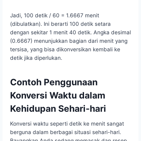
Jadi, 100 detik / 60 = 1.6667 menit
(dibulatkan). Ini berarti 100 detik setara
dengan sekitar 1 menit 40 detik. Angka desimal
(0.6667) menunjukkan bagian dari menit yang
tersisa, yang bisa dikonversikan kembali ke
detik jika diperlukan.
Contoh Penggunaan
Konversi Waktu dalam
Kehidupan Sehari-hari
Konversi waktu seperti detik ke menit sangat
berguna dalam berbagai situasi sehari-hari.
Bayangkan Anda sedang memasak dan resep