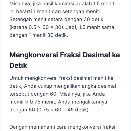
Misalnya, jika hasil konversi adalah 1.5 menit,
ini berarti 1 menit dan setengah menit.
Setengah menit setara dengan 30 detik
(karena 0.5 x 60 = 30). Jadi, 1.5 menit sama
dengan 1 menit 30 detik.
Mengkonversi Fraksi Desimal ke
Detik
Untuk mengkonversi fraksi desimal menit ke
detik, Anda cukup mengalikan angka desimal
tersebut dengan 60. Misalnya, jika Anda
memiliki 0.75 menit, Anda mengalikannya
dengan 60 (0.75 x 60 = 45 detik).
Dengan memahami cara mengkonversi fraksi