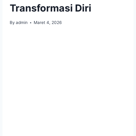
Transformasi Diri
By
admin
Maret 4, 2026