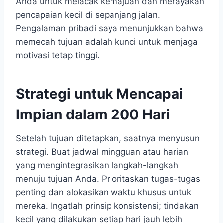
Anda untuk melacak kemajuan dan merayakan
pencapaian kecil di sepanjang jalan.
Pengalaman pribadi saya menunjukkan bahwa
memecah tujuan adalah kunci untuk menjaga
motivasi tetap tinggi.
Strategi untuk Mencapai
Impian dalam 200 Hari
Setelah tujuan ditetapkan, saatnya menyusun
strategi. Buat jadwal mingguan atau harian
yang mengintegrasikan langkah-langkah
menuju tujuan Anda. Prioritaskan tugas-tugas
penting dan alokasikan waktu khusus untuk
mereka. Ingatlah prinsip konsistensi; tindakan
kecil yang dilakukan setiap hari jauh lebih