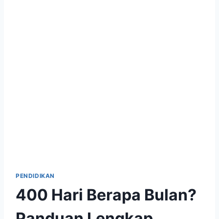
PENDIDIKAN
400 Hari Berapa Bulan?
Panduan Lengkap