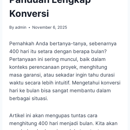
Konversi
By
admin
November 6, 2025
Pernahkah Anda bertanya-tanya, sebenarnya
400 hari itu setara dengan berapa bulan?
Pertanyaan ini sering muncul, baik dalam
konteks perencanaan proyek, menghitung
masa garansi, atau sekadar ingin tahu durasi
waktu secara lebih intuitif. Mengetahui konversi
hari ke bulan bisa sangat membantu dalam
berbagai situasi.
Artikel ini akan mengupas tuntas cara
menghitung 400 hari menjadi bulan. Kita akan