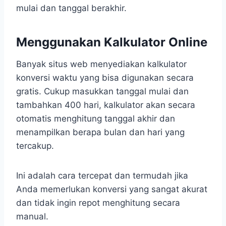
mulai dan tanggal berakhir.
Menggunakan Kalkulator Online
Banyak situs web menyediakan kalkulator
konversi waktu yang bisa digunakan secara
gratis. Cukup masukkan tanggal mulai dan
tambahkan 400 hari, kalkulator akan secara
otomatis menghitung tanggal akhir dan
menampilkan berapa bulan dan hari yang
tercakup.
Ini adalah cara tercepat dan termudah jika
Anda memerlukan konversi yang sangat akurat
dan tidak ingin repot menghitung secara
manual.