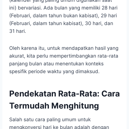
(kalender yang paling umum digunakan saat
ini) bervariasi. Ada bulan yang memiliki 28 hari
(Februari, dalam tahun bukan kabisat), 29 hari
(Februari, dalam tahun kabisat), 30 hari, dan
31 hari.
Oleh karena itu, untuk mendapatkan hasil yang
akurat, kita perlu mempertimbangkan rata-rata
panjang bulan atau menentukan konteks
spesifik periode waktu yang dimaksud.
Pendekatan Rata-Rata: Cara
Termudah Menghitung
Salah satu cara paling umum untuk
mengkonversi hari ke bulan adalah dengan