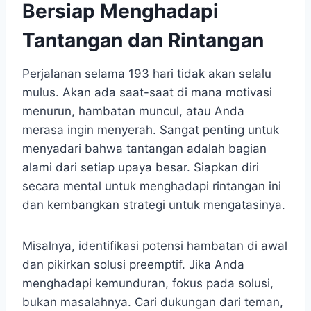
Bersiap Menghadapi
Tantangan dan Rintangan
Perjalanan selama 193 hari tidak akan selalu
mulus. Akan ada saat-saat di mana motivasi
menurun, hambatan muncul, atau Anda
merasa ingin menyerah. Sangat penting untuk
menyadari bahwa tantangan adalah bagian
alami dari setiap upaya besar. Siapkan diri
secara mental untuk menghadapi rintangan ini
dan kembangkan strategi untuk mengatasinya.
Misalnya, identifikasi potensi hambatan di awal
dan pikirkan solusi preemptif. Jika Anda
menghadapi kemunduran, fokus pada solusi,
bukan masalahnya. Cari dukungan dari teman,