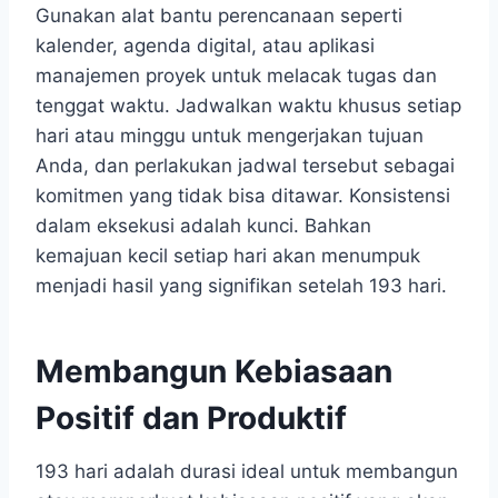
Gunakan alat bantu perencanaan seperti
kalender, agenda digital, atau aplikasi
manajemen proyek untuk melacak tugas dan
tenggat waktu. Jadwalkan waktu khusus setiap
hari atau minggu untuk mengerjakan tujuan
Anda, dan perlakukan jadwal tersebut sebagai
komitmen yang tidak bisa ditawar. Konsistensi
dalam eksekusi adalah kunci. Bahkan
kemajuan kecil setiap hari akan menumpuk
menjadi hasil yang signifikan setelah 193 hari.
Membangun Kebiasaan
Positif dan Produktif
193 hari adalah durasi ideal untuk membangun