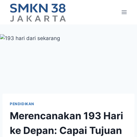
Skip
to
content
PENDIDIKAN
Merencanakan 193 Hari
ke Depan: Capai Tujuan