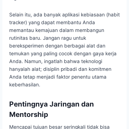
Selain itu, ada banyak aplikasi kebiasaan (habit
tracker) yang dapat membantu Anda
memantau kemajuan dalam membangun
rutinitas baru. Jangan ragu untuk
bereksperimen dengan berbagai alat dan
temukan yang paling cocok dengan gaya kerja
Anda. Namun, ingatlah bahwa teknologi
hanyalah alat; disiplin pribadi dan komitmen
Anda tetap menjadi faktor penentu utama
keberhasilan.
Pentingnya Jaringan dan
Mentorship
Mencapai tujuan besar seringkali tidak bisa