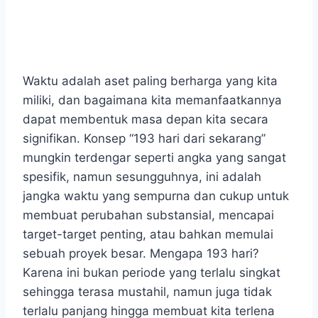
Waktu adalah aset paling berharga yang kita
miliki, dan bagaimana kita memanfaatkannya
dapat membentuk masa depan kita secara
signifikan. Konsep “193 hari dari sekarang”
mungkin terdengar seperti angka yang sangat
spesifik, namun sesungguhnya, ini adalah
jangka waktu yang sempurna dan cukup untuk
membuat perubahan substansial, mencapai
target-target penting, atau bahkan memulai
sebuah proyek besar. Mengapa 193 hari?
Karena ini bukan periode yang terlalu singkat
sehingga terasa mustahil, namun juga tidak
terlalu panjang hingga membuat kita terlena