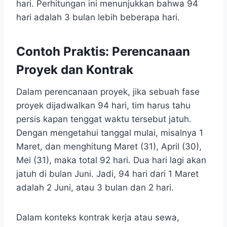
hari. Perhitungan ini menunjukkan bahwa 94
hari adalah 3 bulan lebih beberapa hari.
Contoh Praktis: Perencanaan
Proyek dan Kontrak
Dalam perencanaan proyek, jika sebuah fase
proyek dijadwalkan 94 hari, tim harus tahu
persis kapan tenggat waktu tersebut jatuh.
Dengan mengetahui tanggal mulai, misalnya 1
Maret, dan menghitung Maret (31), April (30),
Mei (31), maka total 92 hari. Dua hari lagi akan
jatuh di bulan Juni. Jadi, 94 hari dari 1 Maret
adalah 2 Juni, atau 3 bulan dan 2 hari.
Dalam konteks kontrak kerja atau sewa,