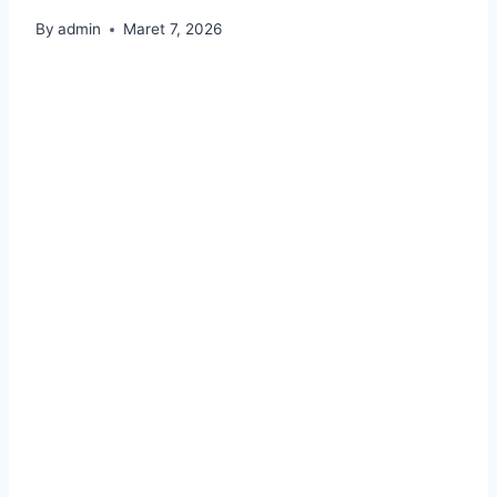
By
admin
Maret 7, 2026