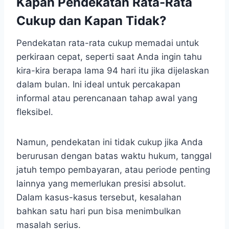
Kapan Pendekatan Rata-Rata
Cukup dan Kapan Tidak?
Pendekatan rata-rata cukup memadai untuk
perkiraan cepat, seperti saat Anda ingin tahu
kira-kira berapa lama 94 hari itu jika dijelaskan
dalam bulan. Ini ideal untuk percakapan
informal atau perencanaan tahap awal yang
fleksibel.
Namun, pendekatan ini tidak cukup jika Anda
berurusan dengan batas waktu hukum, tanggal
jatuh tempo pembayaran, atau periode penting
lainnya yang memerlukan presisi absolut.
Dalam kasus-kasus tersebut, kesalahan
bahkan satu hari pun bisa menimbulkan
masalah serius.