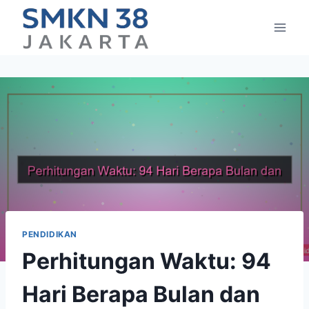
Skip
to
content
PENDIDIKAN
Perhitungan Waktu: 94
Hari Berapa Bulan dan