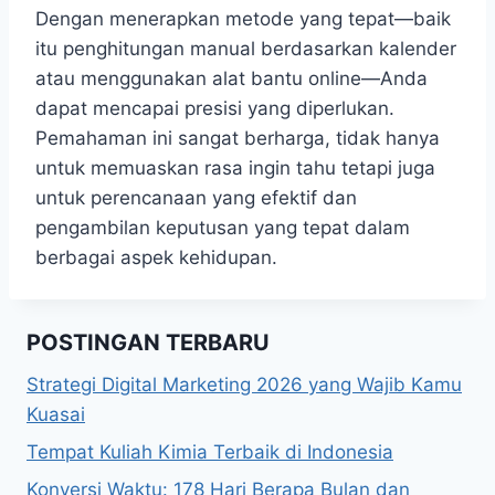
Dengan menerapkan metode yang tepat—baik
itu penghitungan manual berdasarkan kalender
atau menggunakan alat bantu online—Anda
dapat mencapai presisi yang diperlukan.
Pemahaman ini sangat berharga, tidak hanya
untuk memuaskan rasa ingin tahu tetapi juga
untuk perencanaan yang efektif dan
pengambilan keputusan yang tepat dalam
berbagai aspek kehidupan.
POSTINGAN TERBARU
Strategi Digital Marketing 2026 yang Wajib Kamu
Kuasai
Tempat Kuliah Kimia Terbaik di Indonesia
Konversi Waktu: 178 Hari Berapa Bulan dan