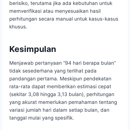
berisiko, terutama jika ada kebutuhan untuk
memverifikasi atau menyesuaikan hasil
perhitungan secara manual untuk kasus-kasus
khusus.
Kesimpulan
Menjawab pertanyaan “94 hari berapa bulan”
tidak sesederhana yang terlihat pada
pandangan pertama. Meskipun pendekatan
rata-rata dapat memberikan estimasi cepat
(sekitar 3,08 hingga 3,13 bulan), perhitungan
yang akurat memerlukan pemahaman tentang
variasi jumlah hari dalam setiap bulan, dan
tanggal mulai yang spesifik.