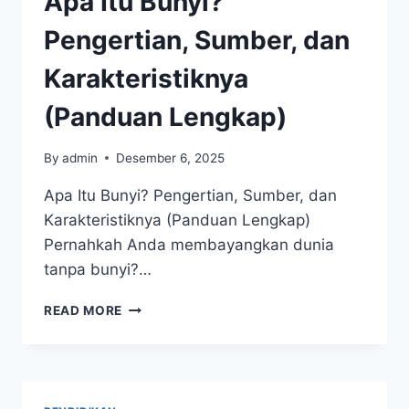
Apa Itu Bunyi?
MUSIK
DAN
Pengertian, Sumber, dan
KEHIDUPAN
Karakteristiknya
(Panduan Lengkap)
By
admin
Desember 6, 2025
Apa Itu Bunyi? Pengertian, Sumber, dan
Karakteristiknya (Panduan Lengkap)
Pernahkah Anda membayangkan dunia
tanpa bunyi?…
APA
READ MORE
ITU
BUNYI?
PENGERTIAN,
SUMBER,
DAN