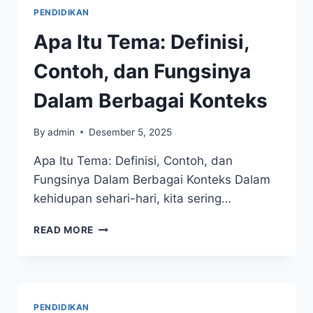
SASTRA?
PENDIDIKAN
PENGERTIAN,
JENIS,
Apa Itu Tema: Definisi,
&
CONTOH
Contoh, dan Fungsinya
LENGKAP
Dalam Berbagai Konteks
By
admin
Desember 5, 2025
Apa Itu Tema: Definisi, Contoh, dan
Fungsinya Dalam Berbagai Konteks Dalam
kehidupan sehari-hari, kita sering…
APA
READ MORE
ITU
TEMA:
DEFINISI,
CONTOH,
DAN
PENDIDIKAN