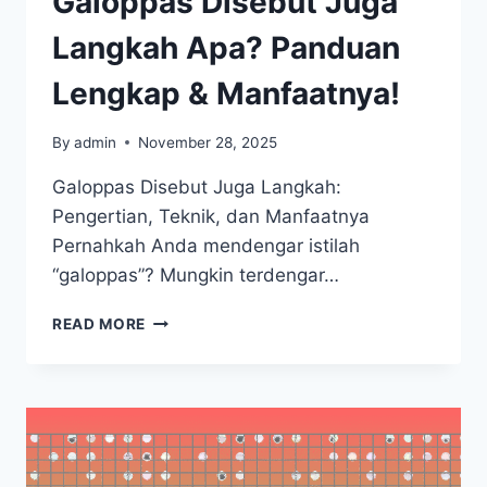
Galoppas Disebut Juga
&
KEGUNAANNYA
Langkah Apa? Panduan
Lengkap & Manfaatnya!
By
admin
November 28, 2025
Galoppas Disebut Juga Langkah:
Pengertian, Teknik, dan Manfaatnya
Pernahkah Anda mendengar istilah
“galoppas”? Mungkin terdengar…
GALOPPAS
READ MORE
DISEBUT
JUGA
LANGKAH
APA?
PANDUAN
LENGKAP
&