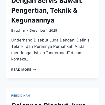
Dengan Servis Bawah:
Pengertian, Teknik &
Kegunaannya
By
admin
Desember 1, 2025
Underhand Disebut Juga Dengan: Definisi,
Teknik, dan Perannya Pernahkah Anda
mendengar istilah “underhand” dalam
konteks…
UNDERHAND
READ MORE
DISEBUT
JUGA
DENGAN
SERVIS
BAWAH:
PENDIDIKAN
PENGERTIAN,
TEKNIK