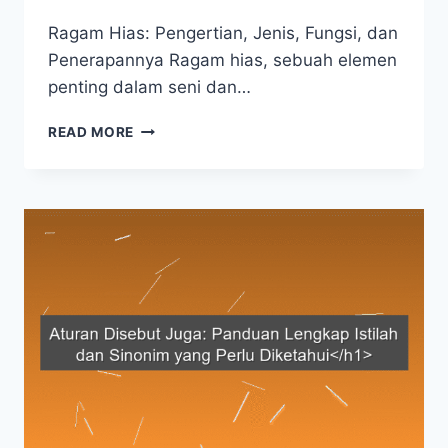
Ragam Hias: Pengertian, Jenis, Fungsi, dan
Penerapannya Ragam hias, sebuah elemen
penting dalam seni dan…
RAGAM
READ MORE
HIAS
DISEBUT
JUGA
APA?
MENGENAL
LEBIH
DEKAT
MOTIF
TRADISIONAL
INDONESIA