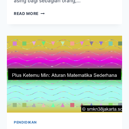
asing bagi sebagian orang,…
MIN
READ MORE
KETEMU
PLUS:
PERMAINAN
ANGKA
MENARIK
PENDIDIKAN