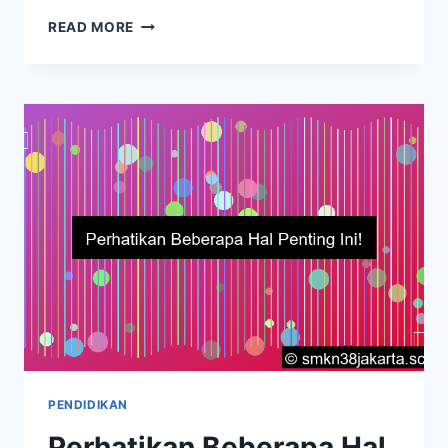
CARA
READ MORE
MUDAH
MENGOPTIMALKAN
SEO
WEBSITE
ANDA
PENDIDIKAN
Perhatikan Beberapa Hal