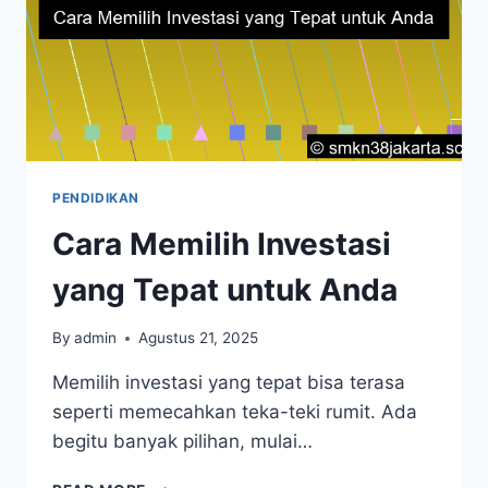
PENDIDIKAN
Cara Memilih Investasi
yang Tepat untuk Anda
By
admin
Agustus 21, 2025
Memilih investasi yang tepat bisa terasa
seperti memecahkan teka-teki rumit. Ada
begitu banyak pilihan, mulai…
CARA