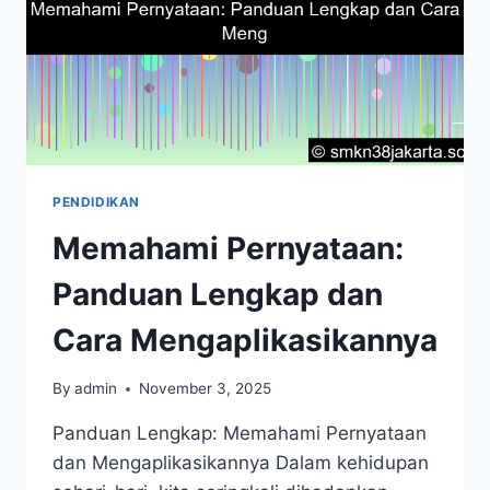
PENDIDIKAN
Memahami Pernyataan:
Panduan Lengkap dan
Cara Mengaplikasikannya
By
admin
November 3, 2025
Panduan Lengkap: Memahami Pernyataan
dan Mengaplikasikannya Dalam kehidupan