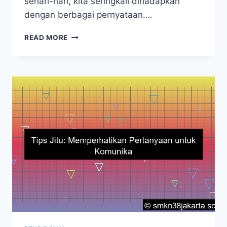
sehari-hari, kita seringkali dihadapkan
dengan berbagai pernyataan….
MEMAHAMI
READ MORE
PERNYATAAN:
PANDUAN
LENGKAP
DAN
CARA
MENGAPLIKASIKANNYA