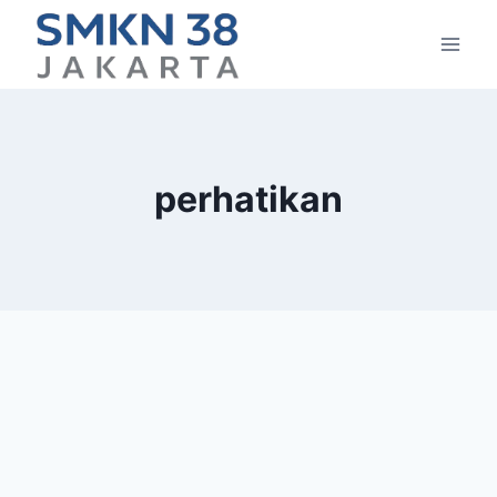
Skip
to
content
perhatikan