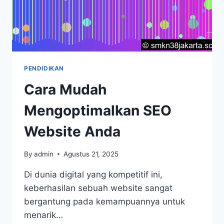
PENDIDIKAN
Cara Mudah
Mengoptimalkan SEO
Website Anda
By
admin
Agustus 21, 2025
Di dunia digital yang kompetitif ini,
keberhasilan sebuah website sangat
bergantung pada kemampuannya untuk
menarik…