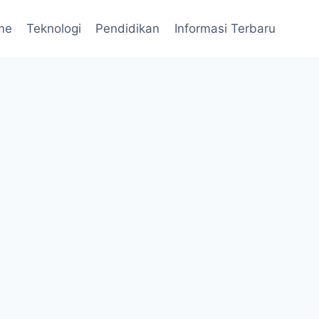
me
Teknologi
Pendidikan
Informasi Terbaru