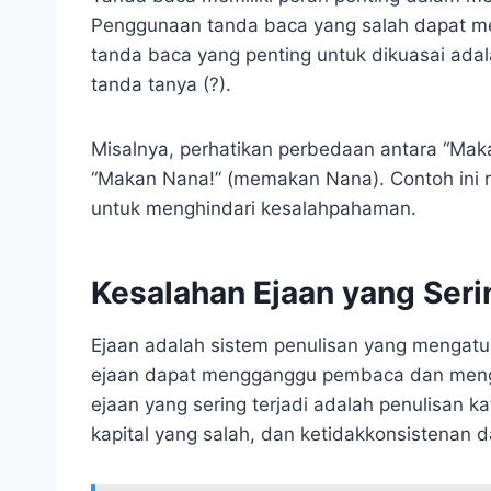
Penggunaan tanda baca yang salah dapat me
tanda baca yang penting untuk dikuasai adalah ti
tanda tanya (?).
Misalnya, perhatikan perbedaan antara “Ma
“Makan Nana!” (memakan Nana). Contoh ini
untuk menghindari kesalahpahaman.
Kesalahan Ejaan yang Seri
Ejaan adalah sistem penulisan yang mengat
ejaan dapat mengganggu pembaca dan mengur
ejaan yang sering terjadi adalah penulisan k
kapital yang salah, dan ketidakkonsistenan d