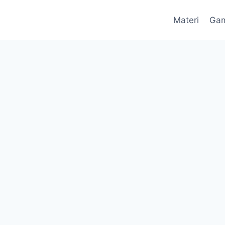
Materi
Ga