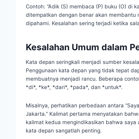
Contoh: “Adik (S) membaca (P) buku (O) di k
ditempatkan dengan benar akan membantu m
dipahami. Kesalahan sering terjadi ketika sal
Kesalahan Umum dalam P
Kata depan seringkali menjadi sumber kesal
Penggunaan kata depan yang tidak tepat dap
membuatnya menjadi rancu. Beberapa contoh
*di*, *ke*, *dari*, *pada*, dan *untuk*.
Misalnya, perhatikan perbedaan antara “Saya 
Jakarta.” Kalimat pertama menyatakan bahwa 
kalimat kedua mengindikasikan bahwa saya a
kata depan sangatlah penting.