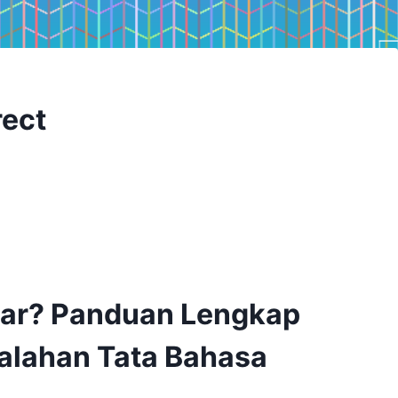
rect
nar? Panduan Lengkap
alahan Tata Bahasa