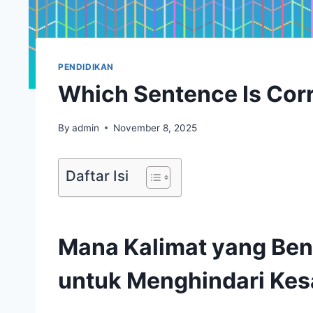
PENDIDIKAN
Which Sentence Is Cor
By
admin
November 8, 2025
Daftar Isi
Mana Kalimat yang Be
untuk Menghindari Kes