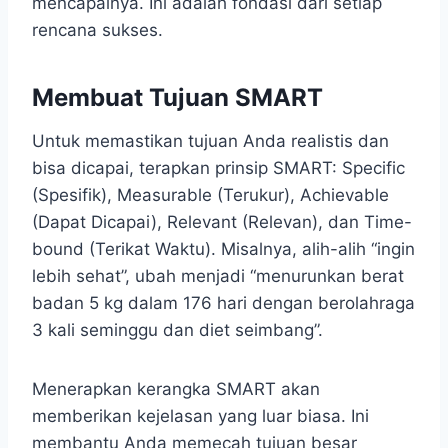
mencapainya. Ini adalah fondasi dari setiap
rencana sukses.
Membuat Tujuan SMART
Untuk memastikan tujuan Anda realistis dan
bisa dicapai, terapkan prinsip SMART: Specific
(Spesifik), Measurable (Terukur), Achievable
(Dapat Dicapai), Relevant (Relevan), dan Time-
bound (Terikat Waktu). Misalnya, alih-alih “ingin
lebih sehat”, ubah menjadi “menurunkan berat
badan 5 kg dalam 176 hari dengan berolahraga
3 kali seminggu dan diet seimbang”.
Menerapkan kerangka SMART akan
memberikan kejelasan yang luar biasa. Ini
membantu Anda memecah tujuan besar