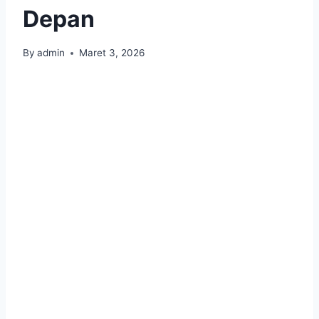
Depan
By
admin
Maret 3, 2026