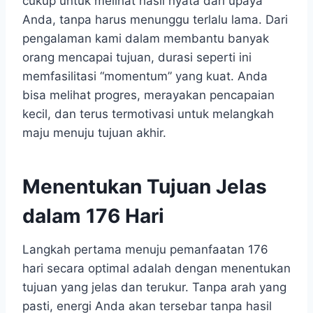
cukup untuk melihat hasil nyata dari upaya
Anda, tanpa harus menunggu terlalu lama. Dari
pengalaman kami dalam membantu banyak
orang mencapai tujuan, durasi seperti ini
memfasilitasi “momentum” yang kuat. Anda
bisa melihat progres, merayakan pencapaian
kecil, dan terus termotivasi untuk melangkah
maju menuju tujuan akhir.
Menentukan Tujuan Jelas
dalam 176 Hari
Langkah pertama menuju pemanfaatan 176
hari secara optimal adalah dengan menentukan
tujuan yang jelas dan terukur. Tanpa arah yang
pasti, energi Anda akan tersebar tanpa hasil