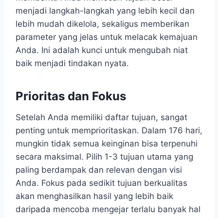
menjadi langkah-langkah yang lebih kecil dan
lebih mudah dikelola, sekaligus memberikan
parameter yang jelas untuk melacak kemajuan
Anda. Ini adalah kunci untuk mengubah niat
baik menjadi tindakan nyata.
Prioritas dan Fokus
Setelah Anda memiliki daftar tujuan, sangat
penting untuk memprioritaskan. Dalam 176 hari,
mungkin tidak semua keinginan bisa terpenuhi
secara maksimal. Pilih 1-3 tujuan utama yang
paling berdampak dan relevan dengan visi
Anda. Fokus pada sedikit tujuan berkualitas
akan menghasilkan hasil yang lebih baik
daripada mencoba mengejar terlalu banyak hal