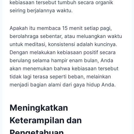
kebiasaan tersebut tumbuh secara organik
seiring berjalannya waktu.
Apakah itu membaca 15 menit setiap pagi,
berolahraga sebentar, atau meluangkan waktu
untuk meditasi, konsistensi adalah kuncinya.
Dengan melakukan kebiasaan positif secara
berulang selama hampir enam bulan, Anda
akan menemukan bahwa kebiasaan tersebut
tidak lagi terasa seperti beban, melainkan
menjadi bagian alami dari gaya hidup Anda.
Meningkatkan
Keterampilan dan
Pengetahuan