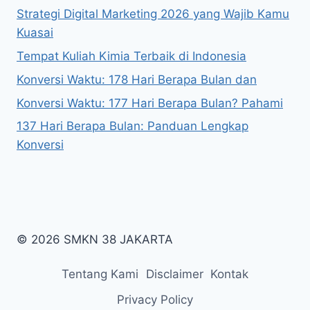
Strategi Digital Marketing 2026 yang Wajib Kamu
Kuasai
Tempat Kuliah Kimia Terbaik di Indonesia
Konversi Waktu: 178 Hari Berapa Bulan dan
Konversi Waktu: 177 Hari Berapa Bulan? Pahami
137 Hari Berapa Bulan: Panduan Lengkap
Konversi
© 2026 SMKN 38 JAKARTA
Tentang Kami
Disclaimer
Kontak
Privacy Policy