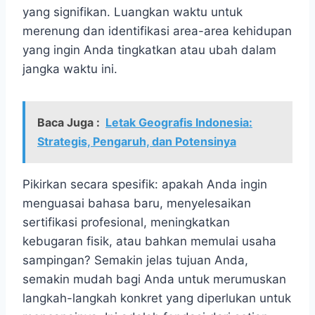
yang signifikan. Luangkan waktu untuk
merenung dan identifikasi area-area kehidupan
yang ingin Anda tingkatkan atau ubah dalam
jangka waktu ini.
Baca Juga :
Letak Geografis Indonesia:
Strategis, Pengaruh, dan Potensinya
Pikirkan secara spesifik: apakah Anda ingin
menguasai bahasa baru, menyelesaikan
sertifikasi profesional, meningkatkan
kebugaran fisik, atau bahkan memulai usaha
sampingan? Semakin jelas tujuan Anda,
semakin mudah bagi Anda untuk merumuskan
langkah-langkah konkret yang diperlukan untuk