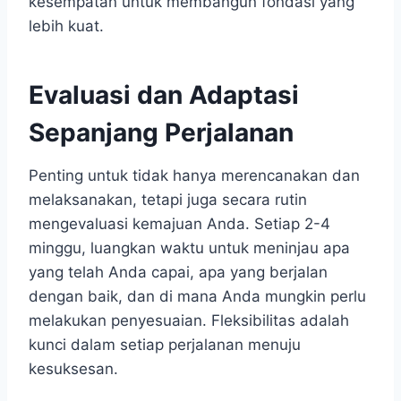
kesempatan untuk membangun fondasi yang
lebih kuat.
Evaluasi dan Adaptasi
Sepanjang Perjalanan
Penting untuk tidak hanya merencanakan dan
melaksanakan, tetapi juga secara rutin
mengevaluasi kemajuan Anda. Setiap 2-4
minggu, luangkan waktu untuk meninjau apa
yang telah Anda capai, apa yang berjalan
dengan baik, dan di mana Anda mungkin perlu
melakukan penyesuaian. Fleksibilitas adalah
kunci dalam setiap perjalanan menuju
kesuksesan.