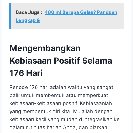
Baca Juga :
400 ml Berapa Gelas? Panduan
Lengkap &
Mengembangkan
Kebiasaan Positif Selama
176 Hari
Periode 176 hari adalah waktu yang sangat
baik untuk membentuk atau memperkuat
kebiasaan-kebiasaan positif. Kebiasaanlah
yang membentuk diri kita. Mulailah dengan
kebiasaan kecil yang mudah diintegrasikan ke
dalam rutinitas harian Anda, dan biarkan