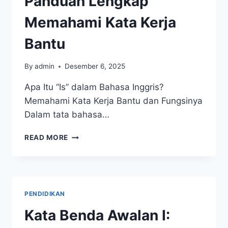
Panduan Lengkap
Memahami Kata Kerja
Bantu
By
admin
Desember 6, 2025
Apa Itu “Is” dalam Bahasa Inggris?
Memahami Kata Kerja Bantu dan Fungsinya
Dalam tata bahasa…
“IS”
READ MORE
TERMASUK
KATA
APA?
PANDUAN
LENGKAP
PENDIDIKAN
MEMAHAMI
KATA
Kata Benda Awalan I:
KERJA