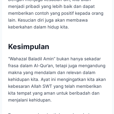
menjadi pribadi yang lebih baik dan dapat
memberikan contoh yang positif kepada orang
lain. Kesucian diri juga akan membawa
keberkahan dalam hidup kita.
Kesimpulan
“Wahazal Baladil Amin” bukan hanya sekadar
frasa dalam Al-Qur’an, tetapi juga mengandung
makna yang mendalam dan relevan dalam
kehidupan kita. Ayat ini mengingatkan kita akan
kebesaran Allah SWT yang telah memberikan
kita tempat yang aman untuk beribadah dan
menjalani kehidupan.