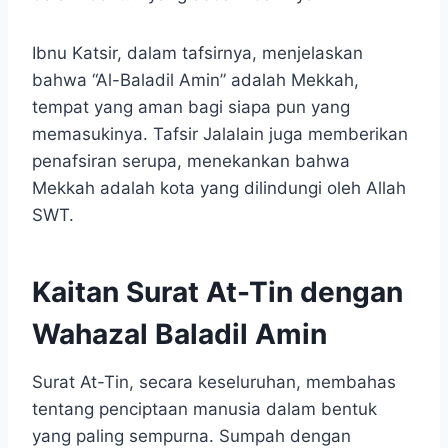
Ibnu Katsir, dalam tafsirnya, menjelaskan
bahwa “Al-Baladil Amin” adalah Mekkah,
tempat yang aman bagi siapa pun yang
memasukinya. Tafsir Jalalain juga memberikan
penafsiran serupa, menekankan bahwa
Mekkah adalah kota yang dilindungi oleh Allah
SWT.
Kaitan Surat At-Tin dengan
Wahazal Baladil Amin
Surat At-Tin, secara keseluruhan, membahas
tentang penciptaan manusia dalam bentuk
yang paling sempurna. Sumpah dengan