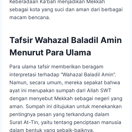
Keberadaan Ka’bah menjadikan Mekkah
sebagai kota yang suci dan aman dari berbagai
macam bencana.
Tafsir Wahazal Baladil Amin
Menurut Para Ulama
Para ulama tafsir memberikan beragam
interpretasi terhadap “Wahazal Baladil Amin”.
Namun, secara umum, mereka sepakat bahwa
ayat ini merupakan sumpah dari Allah SWT
dengan menyebut Mekkah sebagai negeri yang
aman. Sumpah ini ditujukan untuk menekankan
pentingnya pesan yang terkandung dalam
Surat At-Tin, yaitu tentang penciptaan manusia
dalam bentuk yang sebaik-baiknya.