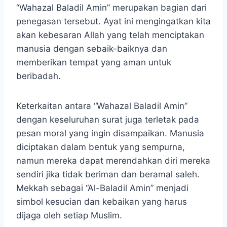
“Wahazal Baladil Amin” merupakan bagian dari
penegasan tersebut. Ayat ini mengingatkan kita
akan kebesaran Allah yang telah menciptakan
manusia dengan sebaik-baiknya dan
memberikan tempat yang aman untuk
beribadah.
Keterkaitan antara “Wahazal Baladil Amin”
dengan keseluruhan surat juga terletak pada
pesan moral yang ingin disampaikan. Manusia
diciptakan dalam bentuk yang sempurna,
namun mereka dapat merendahkan diri mereka
sendiri jika tidak beriman dan beramal saleh.
Mekkah sebagai “Al-Baladil Amin” menjadi
simbol kesucian dan kebaikan yang harus
dijaga oleh setiap Muslim.