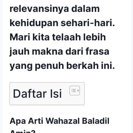
relevansinya dalam
kehidupan sehari-hari.
Mari kita telaah lebih
jauh makna dari frasa
yang penuh berkah ini.
Daftar Isi
Apa Arti Wahazal Baladil