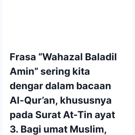
Frasa “Wahazal Baladil
Amin” sering kita
dengar dalam bacaan
Al-Qur’an, khususnya
pada Surat At-Tin ayat
3. Bagi umat Muslim,